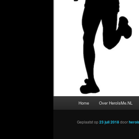
Hoofdmenu
Home
Over HeroIsMe.NL
Geplaatst op
23 juli 2018
door
hero