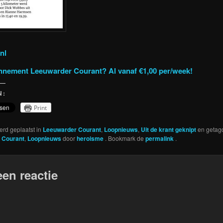
nl
nnement Leeuwarder Courant? Al vanaf €1,00 per/week!
N:
Print
werd geplaatst in
Leeuwarder Courant
,
Loopnieuws
,
Uit de krant geknipt
en getag
 Courant
,
Loopnieuws
door
heroisme
. Bookmark de
permalink
.
een reactie