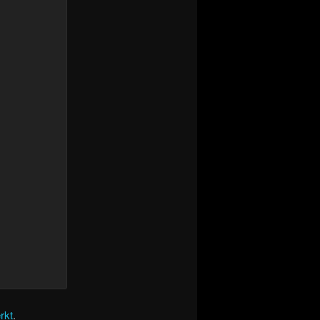
rkt
.