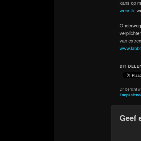
kans op mo
website
wo
Onderweg z
verplichte
van extrem
www.labbo
DIT DELE
Dit bericht 
Loopkalend
Geef 