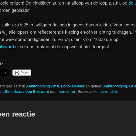
oie prijzen! De eindtijden zullen na afloop van de loop z.s.m. op
de 
rden geplaatst.
ullen zo’n 25 vrijwilligers de loop in goede banen leiden. Voor ieders 
n wij alle lopers om reflecterende kleding en/of verlichting te dragen. I
e weersomstandigheden zullen wij uiterlijk om 16.00 uur op
lsward.nl
bekend maken of de loop wel of niet doorgaat.
N:
Print
werd geplaatst in
Aankondiging 2018
,
Loopkalender
en getagd
Aankondiging
,
LA
er
,
Sinterklaasloop Bolsward
door
heroisme
. Bookmark de
permalink
.
een reactie