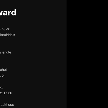
ward
hij er
 inmiddels
 lengte
schot
 5.
id,
af 17.30
maakt dus