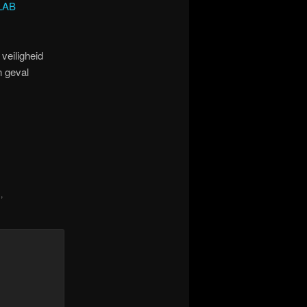
LAB
veiligheid
n geval
B
,