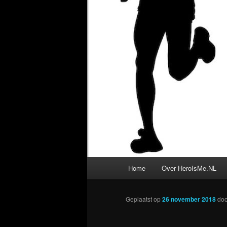
Hoofdmenu
Home
Over HeroIsMe.NL
Geplaatst op
26 november 2018
do