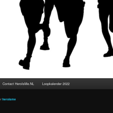
Contact HeroIsMe.NL
Loopkalender 2022
or
heroisme