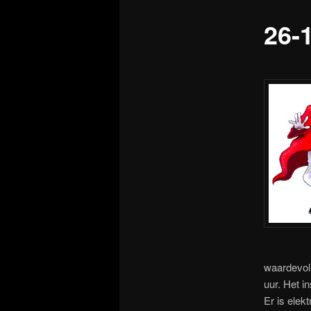
26-
waardevoll
uur. Het i
Er is elek