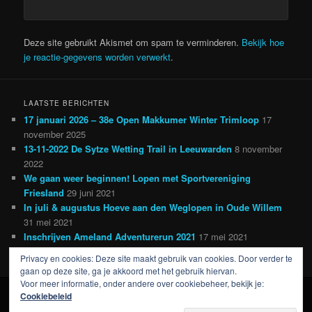
Deze site gebruikt Akismet om spam te verminderen.
Bekijk hoe
je reactie-gegevens worden verwerkt
.
LAATSTE BERICHTEN
17 januari 2026 – 38e Open Makkumer Winter Trimloop
17
november 2025
13-11-2022 De Sytze Wetting Trail in Leeuwarden
8 november
2022
We gaan weer beginnen! Lopen met Sportvereniging
Friesland
29 juni 2021
In juli & augustus Hoeve aan den Weglopen in Oude Willem
31 mei 2021
Inschrijven Ameland Adventurerun 2021
17 mei 2021
Privacy en cookies: Deze site maakt gebruik van cookies. Door verder te
gaan op deze site, ga je akkoord met het gebruik hiervan.
Voor meer informatie, onder andere over cookiebeheer, bekijk je:
Cookiebeleid
Ondersteund door WordPress