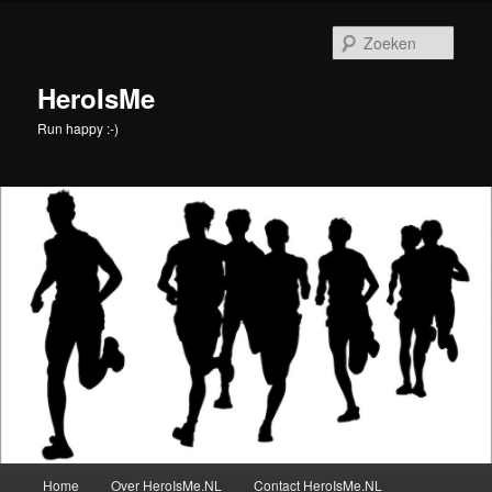
Spring
naar
Zoek
de
primaire
HeroIsMe
inhoud
Run happy :-)
Hoofdmenu
Home
Over HeroIsMe.NL
Contact HeroIsMe.NL