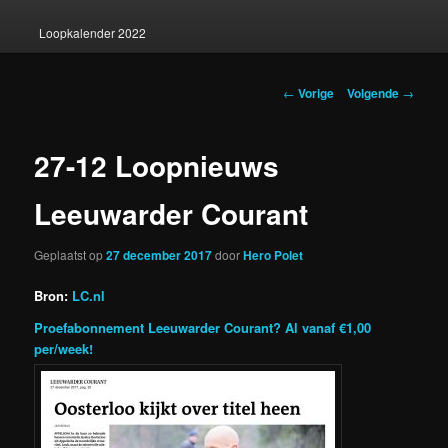
Loopkalender 2022
Berichtnavigatie
←
Vorige
Volgende
→
27-12 Loopnieuws
Leeuwarder Courant
Geplaatst op
27 december 2017
door
Hero Polet
Bron:
LC.nl
Proefabonnement Leeuwarder Courant? Al vanaf €1,00
per/week!