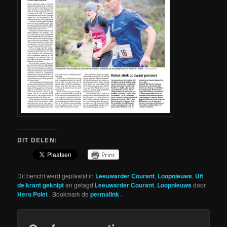
DIT DELEN:
Print
Dit bericht werd geplaatst in
Leeuwarder Courant
,
Loopnieuws
,
Uit
de krant geknipt
en getagd
Leeuwarder Courant
,
Loopnieuws
door
Hero Polet
. Bookmark de
permalink
.