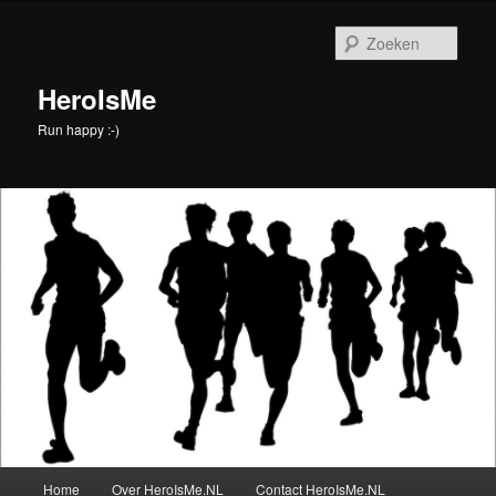
Spring
naar
Zoek
de
primaire
HeroIsMe
inhoud
Run happy :-)
Hoofdmenu
Home
Over HeroIsMe.NL
Contact HeroIsMe.NL