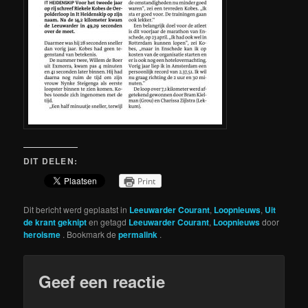
DIT DELEN:
Print
Dit bericht werd geplaatst in
Leeuwarder Courant
,
Loopnieuws
,
Uit
de krant geknipt
en getagd
Leeuwarder Courant
,
Loopnieuws
door
heroisme
. Bookmark de
permalink
.
Geef een reactie