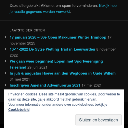
Deze site gebruikt Akismet om spam te verminderen.
Bekijk hoe
je reactie-gegevens worden verwerkt
.
LAATSTE BERICHTEN
17 januari 2026 – 38e Open Makkumer Winter Trimloop
17
november 2025
13-11-2022 De Sytze Wetting Trail in Leeuwarden
8 november
2022
We gaan weer beginnen! Lopen met Sportvereniging
Friesland
29 juni 2021
In juli & augustus Hoeve aan den Weglopen in Oude Willem
31 mei 2021
Inschrijven Ameland Adventurerun 2021
17 mei 2021
Privacy en cookies: Deze site maakt gebruik van cookies. Door verder te
gaan op deze site, ga je akkoord met het gebruik hiervan.
Voor meer informatie, onder andere over cookiebeheer, bekijk je:
Cookiebeleid
Ondersteund door WordPress