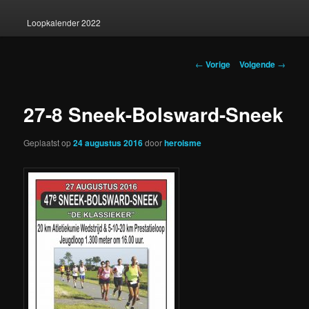
Loopkalender 2022
Berichtnavigatie
←
Vorige
Volgende
→
27-8 Sneek-Bolsward-Sneek
Geplaatst op
24 augustus 2016
door
heroisme