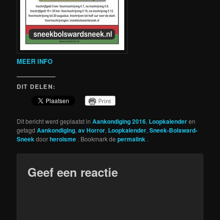
MEER INFO
DIT DELEN:
Print
Dit bericht werd geplaatst in
Aankondiging 2016
,
Loopkalender
en
getagd
Aankondiging
,
av Horror
,
Loopkalender
,
Sneek-Bolsward-
Sneek
door
heroisme
. Bookmark de
permalink
.
Geef een reactie