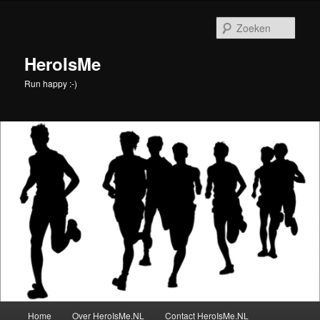
Spring
naar
Zoek
de
primaire
HeroIsMe
inhoud
Run happy :-)
Hoofdmenu
Home
Over HeroIsMe.NL
Contact HeroIsMe.NL