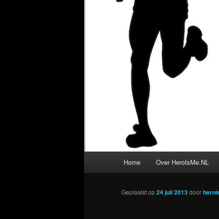
Hoofdmenu
Home
Over HeroIsMe.NL
Geplaatst op
24 juli 2013
door
hero