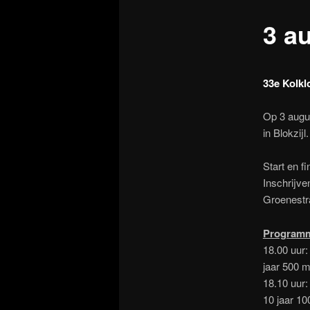
3 a
33e Kolklo
Op 3 augus
in Blokzijl.
Start en f
Inschrijve
Groenestra
Program
18.00 uur:
jaar 500 m
18.10 uur:
10 jaar 10