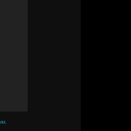
rkt
.