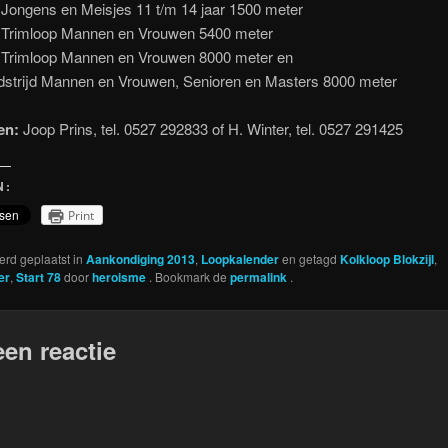
 Jongens en Meisjes 11 t/m 14 jaar 1500 meter
: Trimloop Mannen en Vrouwen 5400 meter
: Trimloop Mannen en Vrouwen 8000 meter en
trijd Mannen en Vrouwen, Senioren en Masters 8000 meter
en:
Joop Prins, tel. 0527 292833 of H. Winter, tel. 0527 291425
N:
Print
werd geplaatst in
Aankondiging 2013
,
Loopkalender
en getagd
Kolkloop Blokzijl
,
er
,
Start 78
door
heroisme
. Bookmark de
permalink
.
een reactie