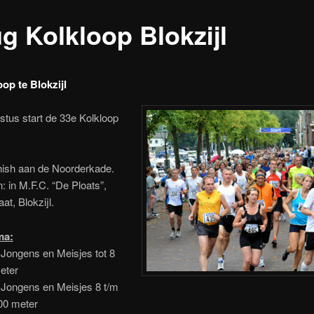
ug Kolkloop Blokzijl
op te Blokzijl
tus start de 33e Kolkloop
inish aan de Noorderkade.
n: in M.F.C. “De Ploats”,
at, Blokzijl.
ma:
 Jongens en Meisjes tot 8
eter
 Jongens en Meisjes 8 t/m
00 meter