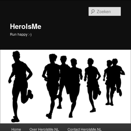
Spring
naar
Zoek
de
primaire
HeroIsMe
inhoud
Run happy :-)
Hoofdmenu
Home
Over HeroIsMe.NL
Contact HeroIsMe.NL