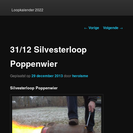
Loopkalender 2022
Berichtnavigatie
←
Vorige
Volgende
→
31/12 Silvesterloop
Poppenwier
Geplaatst op
29 december 2013
door
heroisme
Silvesterloop Poppenwier