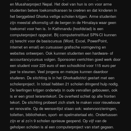
en Musaharproject Nepal. Het doel van hun is om voor arme
studenten betere toekomstkansen te creëren en dat kinderen in
het berggebied Ghorka veilige scholen krijgen. Arme studenten
zijn meestal afkomstig uit de bergen in de Himalaya waar geen
toekomst voor hen is. In Kathmandu (hoofdstad) is een
computerproject opgezet. Bij computerinstituut SPN-CI kunnen
zij terecht voor de basiscursus (Word, Excel, PowerPoint,
internet en email) en cursussen grafische vormgeving en
websites ontwerpen. Ook kunnen studenten een hardware- of
accountancycursus volgen. Sponsoren verrichten goed werk door
een student voor 225 euro of een schoolkind voor 115 euro per
jaar te steunen. Veel jongens en meisjes kunnen daardoor
studeren. De stichting is in het Ghorkadistrict gestart met een
scholenproject. In totaal hebben 21 scholen dringend hulp nodig.
De leerlingen krijgen onderwijs in oude vervallen gebouwen, ook
is er een groot lerarentekort. De overheid schiet op alle fronten
tekort. De stichting probeert zich sterk te maken voor nieuwbouw
en renovatie. Op de wensenlijst staan ook: watervoorzieningen,
toiletten, bibliotheken, sport- en spelmateriaal etc. Ondertussen
zijn er al zo’n 9 scholen opnieuw geopend. Op vijf van de
geholpen scholen is al een computerproject van start gegaan.