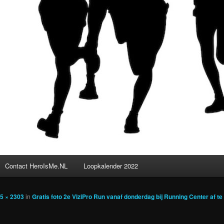
Contact HeroIsMe.NL
Loopkalender 2022
5 × 2303
in
Gratis foto 2e ViziPro Run vanaf donderdag bij Running Center af te