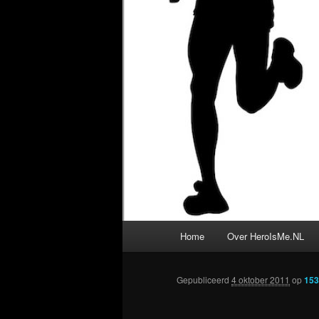
Hoofdmenu
Home
Over HeroIsMe.NL
Gepubliceerd
4 oktober 2011
op
153