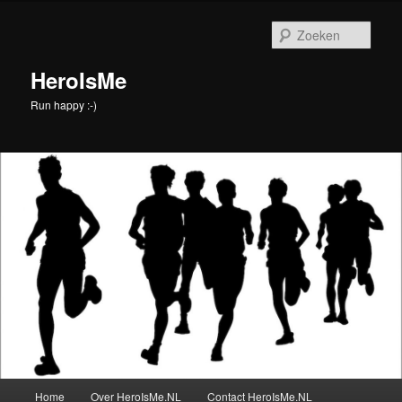
Spring
naar
Zoek
de
primaire
HeroIsMe
inhoud
Run happy :-)
Hoofdmenu
Home
Over HeroIsMe.NL
Contact HeroIsMe.NL