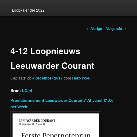
Loopkalender 2022
Berichtnavigatie
←
Vorige
Volgende
→
4-12 Loopnieuws
Leeuwarder Courant
Geplaatst op
4 december 2017
door
Hero Polet
Bron:
LC.nl
Proefabonnement Leeuwarder Courant? Al vanaf €1,00
per/week!