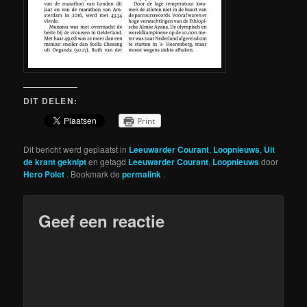
DIT DELEN:
Print
Dit bericht werd geplaatst in
Leeuwarder Courant
,
Loopnieuws
,
Uit
de krant geknipt
en getagd
Leeuwarder Courant
,
Loopnieuws
door
Hero Polet
. Bookmark de
permalink
.
Geef een reactie