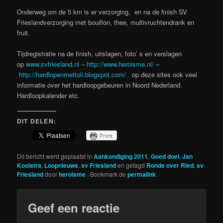
Onderweg om de 5 km is er verzorging, en na de finish SV
Frieslandverzorging met bouillon, thee, multivruchtendrank en
fruit.
Tijdregistratie na de finish, uitslagen, foto’ s en verslagen
op
www.svfriesland.nl
–
http://www.heroisme.nl/
–
http://hardlopenmettoli.
blogspot.com/
op deze sites ook veel
informatie over het hardloopgebeuren in Noord Nederland.
Hardloopkalender etc.
DIT DELEN:
Print
Dit bericht werd geplaatst in
Aankondiging 2011
,
Goed doel
,
Jan
Kooistra
,
Loopnieuws
,
sv Friesland
en getagd
Ronde over Ried
,
sv
Friesland
door
heroisme
. Bookmark de
permalink
.
Geef een reactie