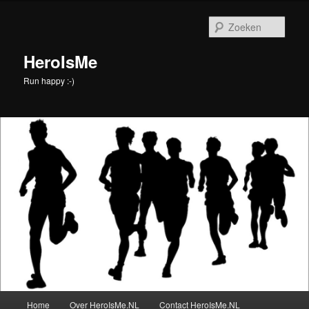
Spring
naar
Zoek
de
primaire
HeroIsMe
inhoud
Run happy :-)
Hoofdmenu
Home
Over HeroIsMe.NL
Contact HeroIsMe.NL