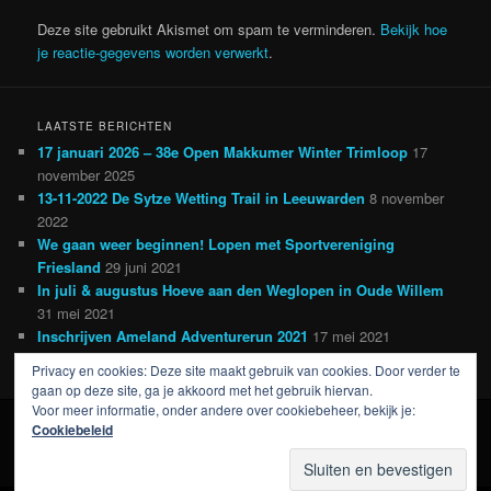
Deze site gebruikt Akismet om spam te verminderen.
Bekijk hoe
je reactie-gegevens worden verwerkt
.
LAATSTE BERICHTEN
17 januari 2026 – 38e Open Makkumer Winter Trimloop
17
november 2025
13-11-2022 De Sytze Wetting Trail in Leeuwarden
8 november
2022
We gaan weer beginnen! Lopen met Sportvereniging
Friesland
29 juni 2021
In juli & augustus Hoeve aan den Weglopen in Oude Willem
31 mei 2021
Inschrijven Ameland Adventurerun 2021
17 mei 2021
Privacy en cookies: Deze site maakt gebruik van cookies. Door verder te
gaan op deze site, ga je akkoord met het gebruik hiervan.
Voor meer informatie, onder andere over cookiebeheer, bekijk je:
Cookiebeleid
Ondersteund door WordPress