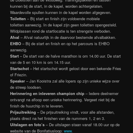
kunnen bij de start, in de kapel, worden achtergelaten.
Waardevolle spullen kunnen in de kapel worden afgegeven.
Toiletten
– Bij start en finish zijn voldoende mobiele
toiletten aanwezig. In de kapel zijn geen toiletten opengesteld.
Wildplassen rond de startlocatie is ten strengste verboden.
Afval
– Afval natuurlijk in de daarvoor bestemde afvalbakken.
EHBO
– Bij de start en finish en op het parcours is EHBO
aanwezig.
Start
– De start van de halve marathon is om 14.00 uur. De start
van de 5 en 10 km is om 14.15 uur.
Startschot
– Het startschot wordt gelost door een bekende Fries
of Friezin.
Speaker
– Jan Kooistra zal alle lopers op zijn unieke wijze over
de streep loodsen.
Herinnering en inleveren champion chip
– Iedere deelnemer
ontvangt na afloop een unieke herinnering. Vergeet niet bij de
finish de huurchip in te leveren.
Prijsuitreiking
– De prijsuitreiking vindt, voor alle afstanden,
plaats direct na het finishen van de nummers 1, 2 en 3.
Uitslagen en foto’s
– De uitslagen staan vanaf 18.00 uur op de
website van de Bonifatiusloop:
www.