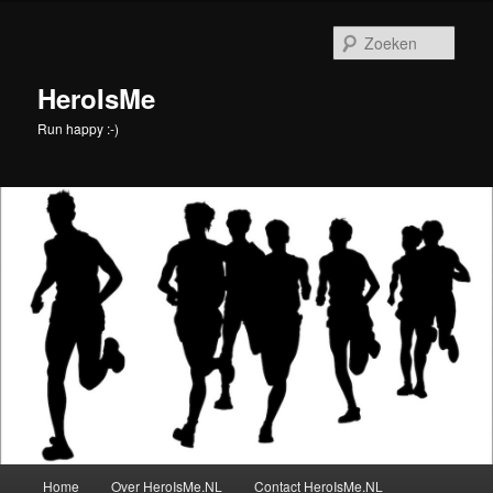
Spring
naar
Zoek
de
primaire
HeroIsMe
inhoud
Run happy :-)
Hoofdmenu
Home
Over HeroIsMe.NL
Contact HeroIsMe.NL