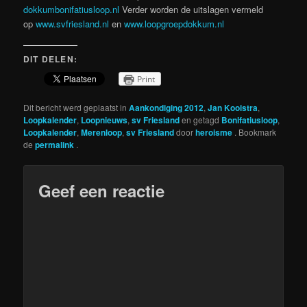
dokkumbonifatiusloop.nl
Verder worden de uitslagen vermeld
op
www.svfriesland.nl
en
www.
loopgroepdokkum.nl
DIT DELEN:
Print
Dit bericht werd geplaatst in
Aankondiging 2012
,
Jan Kooistra
,
Loopkalender
,
Loopnieuws
,
sv Friesland
en getagd
Bonifatiusloop
,
Loopkalender
,
Merenloop
,
sv Friesland
door
heroisme
. Bookmark
de
permalink
.
Geef een reactie