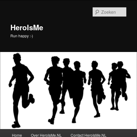
Spring
naar
Zoek
de
primaire
HeroIsMe
inhoud
Run happy :-)
Hoofdmenu
Home
Over HeroIsMe.NL
Contact HeroIsMe.NL