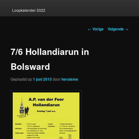
Loopkalender 2022
Berichtnavigatie
←
Vorige
Volgende
→
7/6 Hollandiarun in
Bolsward
Geplaatst op
1 juni 2015
door
heroisme