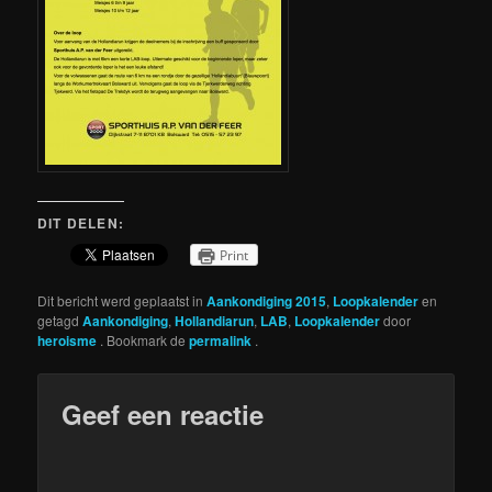
DIT DELEN:
Print
Dit bericht werd geplaatst in
Aankondiging 2015
,
Loopkalender
en
getagd
Aankondiging
,
Hollandiarun
,
LAB
,
Loopkalender
door
heroisme
. Bookmark de
permalink
.
Geef een reactie