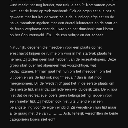
wind maakt het nog kouder, wat trek je aan.?” Kort samen gevat:
“wat laat de lente op zich wachten!” Ook de organisatie is bezig
geweest met het koude weer; zo is de jeugdloop afgelast en de
halve marathon ingekort met een drietal kilometers en de start en
de finish verplaatst naar de luwte van het thuishonk van Horror
op het Schuttersveld. En….de zon schijnt en dat scheelt.
Natuurlijk, degenen die meedoen voor een plaats op het
ereschavot krijgen de ruimte om voor in het startvak plaats te
nemen. Zij zullen geen last hebben van de recreatielopers. Deze
groep start over het algemeen wat voorzichtiger, wat
bedachtzamer. Primair gaat het hun om het meedoen, om het
uitlopen en als de tijd ook nog “meevalt” dan is dat mooi
meegenomen. Bij de “wedstrijd” gaat het in de eerste plaats om
de snelste tijd, maar dat zal iedereen wel duidelijk zijn. Denk nou
niet dat de recreatieve lopers geen belangstelling hebben voor
een “snelle” tijd. Zij hebben ook niet uitsluitend en alleen
belangstelling voor de eigen eindtijd. Zij vergelijken hun tijd maar
al te graag met die van ……….. Ach, feitelijk verschillen de beide
categorieën lopers niet echt.