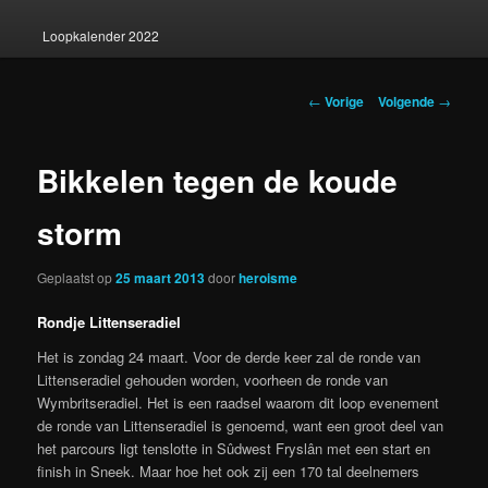
Loopkalender 2022
Berichtnavigatie
←
Vorige
Volgende
→
Bikkelen tegen de koude
storm
Geplaatst op
25 maart 2013
door
heroisme
Rondje Littenseradiel
Het is zondag 24 maart. Voor de derde keer zal de ronde van
Littenseradiel gehouden worden, voorheen de ronde van
Wymbritseradiel. Het is een raadsel waarom dit loop evenement
de ronde van Littenseradiel is genoemd, want een groot deel van
het parcours ligt tenslotte in Sûdwest Fryslân met een start en
finish in Sneek. Maar hoe het ook zij een 170 tal deelnemers