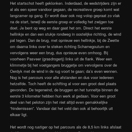
Het startschot heeft geklonken. Inderdaad, de wedstrijders zijn er
al als een speer vandoor gegaan, de recreatieve groep komt wat
langzamer op gang. Er wordt daar ook nog volop gepraat zo vlak
na de start, terwijl de eerste groep er volledig het zwijgen toe
doet. Je bent op weg en daar gaat het om. Direct het eerste
hellinkje en dan een stukje rondweg in oostelijke richting, de wind
pal tegen. Dan de brug, met opnieuw een hellinkje, bij de Zwette
om daarna links over te steken richting Scharnegoutum en
vervolgens weer een brug, dus opnieuw even omhoog. Bij
voorheen Pasveer (grasdrogerij) links uit de flank. Weer een
klimmetje bij het voetgangers bruggetje om vervolgens over de
Oerdyk met de wind in de rug voort te gaan; da’s even wennen.
Nog is het parcours voor alle afstanden en dus voor iedereen
hetzelfde. Toch heeft de schifting al voor een groot deel plaats
gevonden. De tegenwind, de bruggen en het tunneltje binnen de
eerste 3 kilometer hebben hun werk al gedaan. Voor een groot
deel van het peloton zijn het niet altijd even gemakkelijke
“hindernissen”. Vandaar dat het veld dan ook al behoorlijk uit
elkaar ligt.
Het wordt nog rustiger op het parcours als de 8,5 km links afslaat