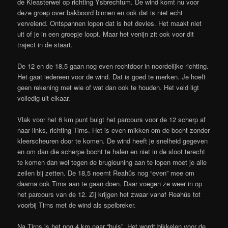
de Kleasterwei op richting Ysbrechtum. De wind komt nu voor
deze groep over bakboord binnen en ook dat is niet echt
vervelend. Ontspannen lopen dat is het devies. Het maakt niet
uit of je in een groepje loopt. Maar het venijn zit ook voor dit
traject in de staart.
De 12 en de 18,5 gaan nog even rechtdoor in noordelijke richting.
Het gaat iedereen voor de wind. Dat is goed te merken. Je hoeft
geen rekening met wie of wat dan ook te houden. Het veld ligt
volledig uit elkaar.
Vlak voor het 6 km punt buigt het parcours voor de 12 scherp af
naar links, richting Tirns. Het is even mikken om de bocht zonder
kleerscheuren door te komen. De wind heeft je snelheid gegeven
en om dan die scherpe bocht te halen en niet in de sloot terecht
te komen dan wel tegen de brugleuning aan te lopen moet je alle
zeilen bij zetten. De 18,5 neemt Reahûs nog “even” mee om
daarna ook Tirns aan te gaan doen. Daar voegen ze weer in op
het parcours van de 12. Zij krijgen het zwaar vanaf Reahûs tot
voorbij Tirns met de wind als spelbreker.
Na Tirns is het nog 4 km naar “huis”. Het wordt bikkelen voor de