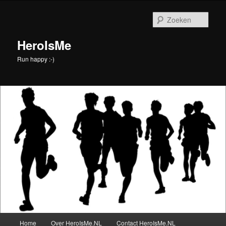
Spring
naar
Zoek
de
primaire
HeroIsMe
inhoud
Run happy :-)
Hoofdmenu
Home
Over HeroIsMe.NL
Contact HeroIsMe.NL