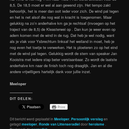
8,5. De 18,5 moet er wel al aan gewend zijn. Het tempo zakt
behoorlijk, het is meer dan ooit ieder voor zich. De wind pal tegen
en het is net alsof die nog wat in kracht is toegenomen. Maar
gelukkig na zo’n anderhalve km ga je rechtsaf (invoegen op het
traject van de 8,5) de Kleasterwei op . Dan kun je weer even op
adem komen met de wind in de rug. Dat heb je wel nodig, want
als je vlak voor Ysbrechtum linksaf het weiland in moet, heb je
nog even het toetje te verwerken. Het is ploeteren zo op het eind
met de wind pal tegen. Gelukkig wordt de stem van speaker Jan
Kooistra met iedere stap beter verstaanbaar. Zo wordt de laatste
anderhalve km naar de finish toch nog draaglijk. Jan en al die
andere vrijwilligers hartelijk dank voor jullie inzet.
Meeloper
DIT DELEN:
Print
Dit bericht werd geplaatst in
Meeloper
,
Persoonlijk verslag
en
getagd
meeloper
,
Ronde van Littenseradiel
door
heroisme
.