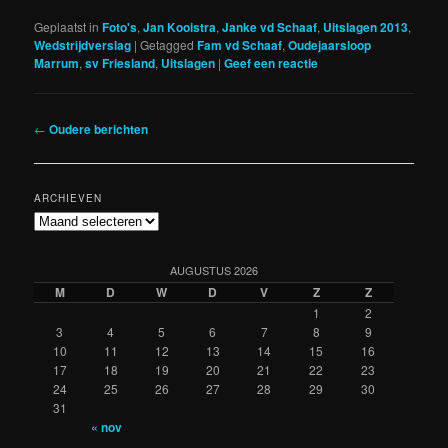
Geplaatst in
Foto's
,
Jan Kooistra
,
Janke vd Schaaf
,
Uitslagen 2013
,
Wedstrijdverslag
|
Getagged
Fam vd Schaaf
,
Oudejaarsloop
Marrum
,
sv Friesland
,
Uitslagen
|
Geef een reactie
Berichtnavigatie
←
Oudere berichten
ARCHIEVEN
Archieven
AUGUSTUS 2026
M
D
W
D
V
Z
Z
1
2
3
4
5
6
7
8
9
10
11
12
13
14
15
16
17
18
19
20
21
22
23
24
25
26
27
28
29
30
31
« nov