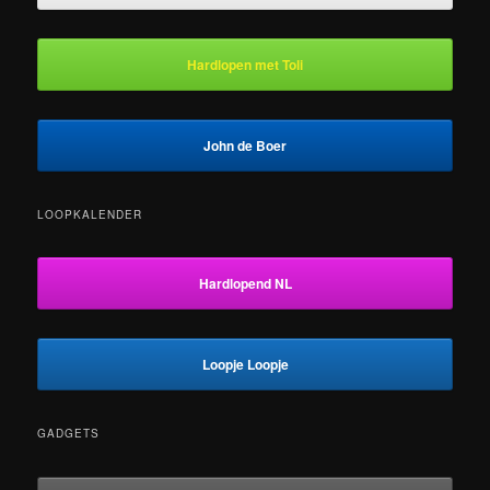
Hardlopen met Toli
John de Boer
LOOPKALENDER
Hardlopend NL
Loopje Loopje
GADGETS