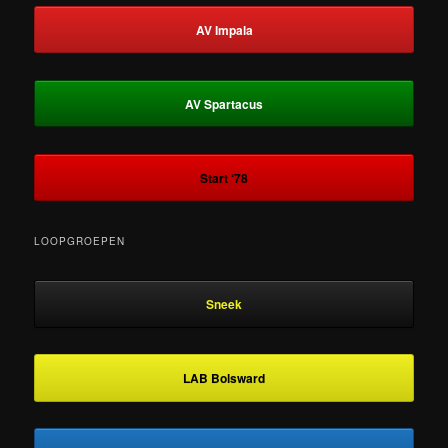
AV Impala
AV Spartacus
Start ‘78
LOOPGROEPEN
Sneek
LAB Bolsward