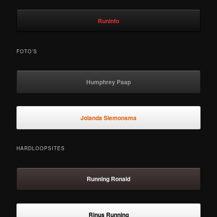
Runinfo
FOTO’S
Humphrey Paap
Jolanda Siemonsma
HARDLOOPSITES
Running Ronald
Rinus Running