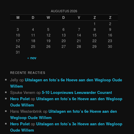
AUGUSTUS 2026
M
D
W
D
V
Z
Z
1
2
3
4
5
6
7
8
9
10
11
12
13
14
15
16
17
18
19
20
21
22
23
24
25
26
27
28
29
30
31
« nov
RECENTE REACTIES
Jelly
op
Uitslagen en foto’s 6e Hoeve aan den Wegloop Oude
Willem
Sjouke Venem
op
5-10 Loopnieuws Leeuwarder Courant
Hero Polet
op
Uitslagen en foto’s 6e Hoeve aan den Wegloop
Oude Willem
Hans Westenbrink
op
Uitslagen en foto’s 6e Hoeve aan den
Wegloop Oude Willem
Hero Polet
op
Uitslagen en foto’s 3e Hoeve aan den Wegloop
Oude Willem