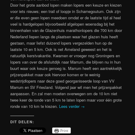
Door het grote aanbod lopen maken lopers een keuze en kiezen
voor iets nieuws; een trail of loopje in Scharnegoutum. Ook zijn
er die even geen lopen meedoen omdat er de laatste tijd al heel
veel is hardgelopen bijvoorbeeld afgelopen woensdag bij het
binnenhalen van de Glazenhuis marathonlopers die 700 km door
Nederland liepen langs de plaatsen waar het glazen huis heeft
gestaan, maar liefst duizend lopers vergezelden hun op de
laatste 10 en 5 km. Ook is net Ameland geweest en het is
natuurlijk kerstvakantie. Kwamen er vroeger nog Groningers en
lopers van over de afsluitdijk naar Marrum, die blijven nu in hun
buurt waar ook keuze genoeg is. Marrum heeft een aantrekkelijk
prijzenpakket maar ook hiervoor komen er te weinig
wedstrijdlopers naar deze goed georganiseerde loop van VV
Marrum en SV Friesland. Volgend jaar wil men het prijzenpakket
aanpassen. En zal men moeten overwegen om de 10 km niet
twee keer de ronde van 5 km te laten lopen maar voor één grote
ronde van 10 km te kiezen.
Lees verder
→
DIT DELEN:
Print