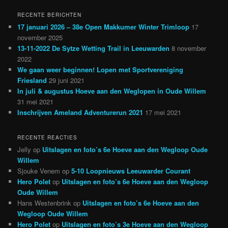
RECENTE BERICHTEN
17 januari 2026 – 38e Open Makkumer Winter Trimloop
17
november 2025
13-11-2022 De Sytze Wetting Trail in Leeuwarden
8 november
2022
We gaan weer beginnen! Lopen met Sportvereniging
Friesland
29 juni 2021
In juli & augustus Hoeve aan den Weglopen in Oude Willem
31 mei 2021
Inschrijven Ameland Adventurerun 2021
17 mei 2021
RECENTE REACTIES
Jelly
op
Uitslagen en foto’s 6e Hoeve aan den Wegloop Oude
Willem
Sjouke Venem
op
5-10 Loopnieuws Leeuwarder Courant
Hero Polet
op
Uitslagen en foto’s 6e Hoeve aan den Wegloop
Oude Willem
Hans Westenbrink
op
Uitslagen en foto’s 6e Hoeve aan den
Wegloop Oude Willem
Hero Polet
op
Uitslagen en foto’s 3e Hoeve aan den Wegloop