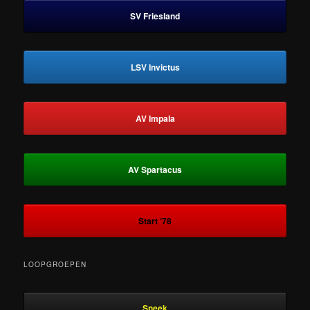
SV Friesland
LSV Invictus
AV Impala
AV Spartacus
Start ‘78
LOOPGROEPEN
Sneek