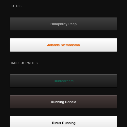
FOTO’S
Humphrey Paap
Jolanda Siemonsma
HARDLOOPSITES
Runtodream
Running Ronald
Rinus Running