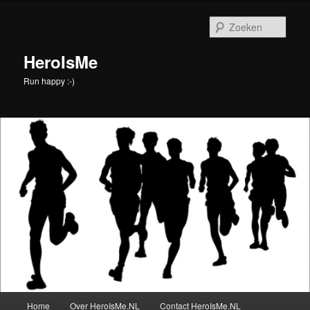
Spring
Spring
naar
naar
Zoek
de
de
primaire
secundaire
HeroIsMe
inhoud
inhoud
Run happy :-)
Hoofdmenu
Home
Over HeroIsMe.NL
Contact HeroIsMe.NL