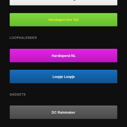
Hardlopen met Toli
LOOPKALENDER
Hardlopend NL
Loopje Loopje
GADGETS
DC Rainmaker