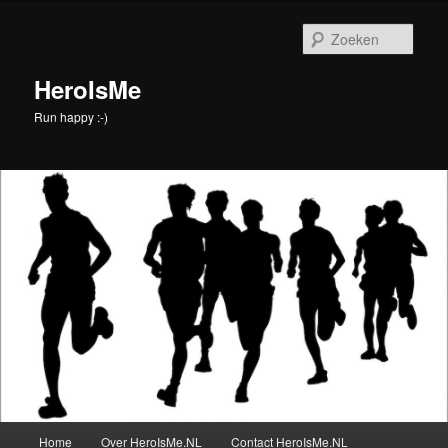
Spring
naar
Zoek
de
primaire
HeroIsMe
inhoud
Run happy :-)
Hoofdmenu
Home
Over HeroIsMe.NL
Contact HeroIsMe.NL