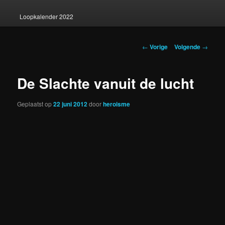
Loopkalender 2022
Berichtnavigatie
←
Vorige
Volgende
→
De Slachte vanuit de lucht
Geplaatst op
22 juni 2012
door
heroisme