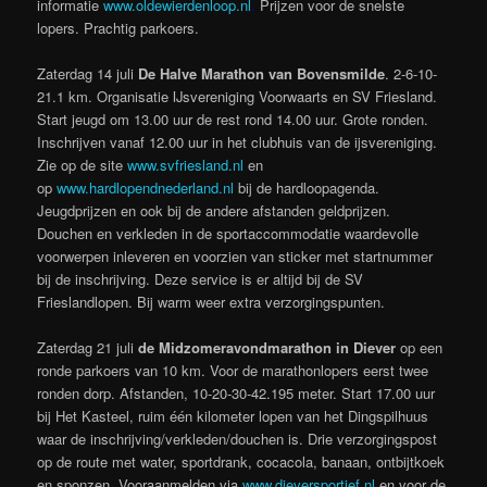
informatie
www.oldewierdenloop.nl
.
Prijzen voor de snelste
lopers. Prachtig parkoers.
Zaterdag 14 juli
De Halve Marathon van Bovensmilde
. 2-6-10-
21.1 km. Organisatie IJsvereniging Voorwaarts en SV Friesland.
Start jeugd om 13.00 uur de rest rond 14.00 uur. Grote ronden.
Inschrijven vanaf 12.00 uur in het clubhuis van de ijsvereniging.
Zie op de site
www.svfriesland.nl
en
op
www.hardlopendnederland.nl
bij de hardloopagenda.
Jeugdprijzen en ook bij de andere afstanden geldprijzen.
Douchen en verkleden in de sportaccommodatie waardevolle
voorwerpen inleveren en voorzien van sticker met startnummer
bij de inschrijving. Deze service is er altijd bij de SV
Frieslandlopen. Bij warm weer extra verzorgingspunten.
Zaterdag 21 juli
de Midzomeravondmarathon in Diever
op een
ronde parkoers van 10 km. Voor de marathonlopers eerst twee
ronden dorp. Afstanden, 10-20-30-42.195 meter. Start 17.00 uur
bij Het Kasteel, ruim één kilometer lopen van het Dingspilhuus
waar de inschrijving/verkleden/douchen is. Drie verzorgingspost
op de route met water, sportdrank, cocacola, banaan, ontbijtkoek
en sponzen. Vooraanmelden via
www.dieversportief.nl
en voor de