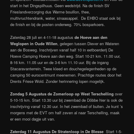
start in het Dingspilhuus. Geen wedstrijd.
Na de finish SV
Frieslandverzorging dus Warme bouillon, thee,
multivruchtendrank, water, sinaasappel. De EHBO staat ook bij
de finish en bij de posten onderweg. 70% bosparkoers.
Zaterdag 28 juli en 4-11-18 augustus
de Hoeve aan den
Weglopen in Oude Willen
, gelegen tussen Diever en Wateren
aan de Bosweg. Inschrijven vanaf half 10 in eetboerderij De
Hoeve Camping Hoeve aan den weg. Start 10-21 km. 11.00 uur,
8-16 km. 11.05 uur en de 3-6 km 11.10 uur. Bij de ingang
Stacaravanterrein. Twee kleed en douchegelegenheden op de
camping 50 eurocentmunt meenemen. Prachtige routes door het
Drents Friese Wold. Zonder herinnering lopen mogelijk.
Zondag 5 Augustus de Zomerloop op West Terschelling
over
5-10-15 km. Start 13.30 uur bij zwembad de Dôbbe hier is ook de
inschrijving vanaf 12.30 uur. In het zwembad of buiten.
Je kunt ’s
morgens met de EVT om half zeven al naar Terschelling, maak
er een mooi dagje uit van.
Zaterdag 11 Augustus De Stratenloop in De Blesse
Start 1-5-