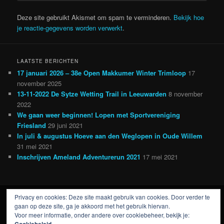
Deze site gebruikt Akismet om spam te verminderen.
Bekijk hoe
je reactie-gegevens worden verwerkt
.
LAATSTE BERICHTEN
17 januari 2026 – 38e Open Makkumer Winter Trimloop
17
november 2025
13-11-2022 De Sytze Wetting Trail in Leeuwarden
8 november
2022
We gaan weer beginnen! Lopen met Sportvereniging
Friesland
29 juni 2021
In juli & augustus Hoeve aan den Weglopen in Oude Willem
31 mei 2021
Inschrijven Ameland Adventurerun 2021
17 mei 2021
Privacy en cookies: Deze site maakt gebruik van cookies. Door verder te
Ondersteund door WordPress
gaan op deze site, ga je akkoord met het gebruik hiervan.
Voor meer informatie, onder andere over cookiebeheer, bekijk je: