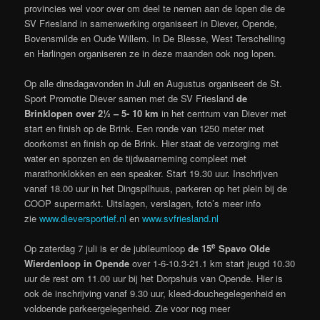
provincies wel voor over om deel te nemen aan de lopen die de
SV Friesland in samenwerking organiseert in Diever, Opende,
Bovensmilde en Oude Willem. In De Blesse, West Terschelling
en Harlingen organiseren ze in deze maanden ook nog lopen.
Op alle dinsdagavonden in Juli en Augustus organiseert de St.
Sport Promotie Diever samen met de SV Friesland
de
Brinklopen over 2½ – 5- 10 km
in het centrum van Diever met
start en finish op de Brink. Een ronde van 1250 meter met
doorkomst en finish op de Brink. Hier staat de verzorging met
water en sponzen en de tijdwaarneming compleet met
marathonklokken en een speaker. Start 19.30 uur. Inschrijven
vanaf 18.00 uur in het Dingspilhuus, parkeren op het plein bij de
COOP supermarkt.
Uitslagen, verslagen, foto’s meer info
zie
www.dieversportief.nl
en
www.svfriesland.nl
e
Op zaterdag 7 juli is er de jubileumloop
de 15
Spavo Olde
Wierdenloop in Opende
over 1-6-10.3-21.1 km start jeugd 10.30
uur de rest om 11.00 uur bij het Dorpshuis van Opende. Hier is
ook de inschrijving vanaf 9.30 uur, kleed-douchegelegenheid en
voldoende parkeergelegenheid. Zie voor nog meer