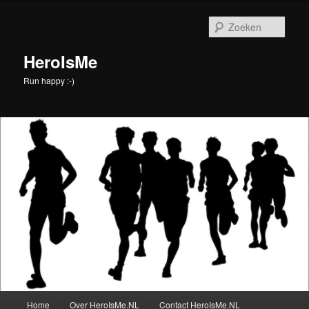
Spring
naar
Zoek
de
primaire
HeroIsMe
inhoud
Run happy :-)
Hoofdmenu
Home
Over HeroIsMe.NL
Contact HeroIsMe.NL