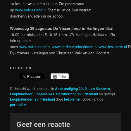
10 km. 17.45 uur /19.20 uur. Zie programma
op
www.svfriesland.nl
Start is in de Nieuwstraat
douchen/verkleden in de school.
Woensdag 29 augustus De Visserijloop in Harlingen
Start
19.00 uur afstanden 5-10-16.1 km. VV Harlingen Balkland. Zie
info op onze
sites
www.svfriesland.nl
www.hardlopendnedrland.nl
www.ikwilparty.nl
D
Dykdravers. verslagen van Christiaan Valk en Jan Kooistra.
DIT DELEN:
Print
Dit bericht werd geplaatst in
Aankondiging 2012
,
Jan Kooistra
,
Loopkalender
,
Loopnieuws
,
Persbericht
,
sv Friesland
en getagd
Loopkalender
,
sv Friesland
door
heroisme
. Bookmark de
permalink
.
Geef een reactie