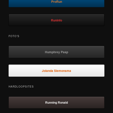
ProRun
Runinfo
FOTO’S
Humphrey Paap
Jolanda Siemonsma
HARDLOOPSITES
Running Ronald