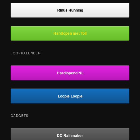
Rinus Running
Hardlopen met Toli
LOOPKALENDER
Hardlopend NL
Loopje Loopje
GADGETS
DC Rainmaker