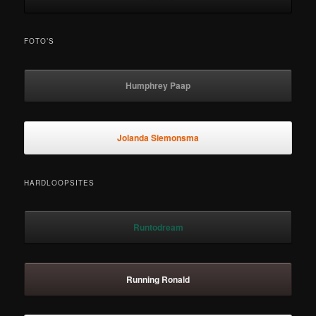
FOTO’S
Humphrey Paap
Jolanda Siemonsma
HARDLOOPSITES
Runtodream
Running Ronald