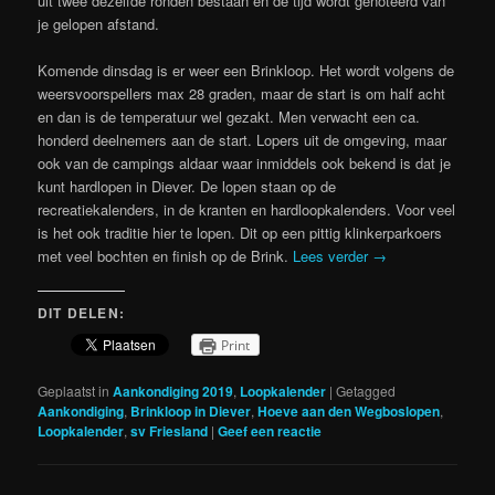
uit twee dezelfde ronden bestaan en de tijd wordt genoteerd van
je gelopen afstand.
Komende dinsdag is er weer een Brinkloop. Het wordt volgens de
weersvoorspellers max 28 graden, maar de start is om half acht
en dan is de temperatuur wel gezakt. Men verwacht een ca.
honderd deelnemers aan de start. Lopers uit de omgeving, maar
ook van de campings aldaar waar inmiddels ook bekend is dat je
kunt hardlopen in Diever. De lopen staan op de
recreatiekalenders, in de kranten en hardloopkalenders. Voor veel
is het ook traditie hier te lopen. Dit op een pittig klinkerparkoers
met veel bochten en finish op de Brink.
Lees verder
→
DIT DELEN:
Print
Geplaatst in
Aankondiging 2019
,
Loopkalender
|
Getagged
Aankondiging
,
Brinkloop in Diever
,
Hoeve aan den Wegboslopen
,
Loopkalender
,
sv Friesland
|
Geef een reactie