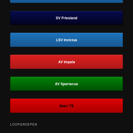
SV Friesland
LSV Invictus
AV Impala
AV Spartacus
Start ‘78
LOOPGROEPEN