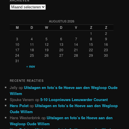
ARCHIEVEN
Archieven
AUGUSTUS 2026
M
D
W
D
V
Z
Z
1
2
3
4
5
6
7
8
9
10
11
12
13
14
15
16
17
18
19
20
21
22
23
24
25
26
27
28
29
30
31
« nov
RECENTE REACTIES
Jelly
op
Uitslagen en foto’s 6e Hoeve aan den Wegloop Oude
Willem
Sjouke Venem
op
5-10 Loopnieuws Leeuwarder Courant
Hero Polet
op
Uitslagen en foto’s 6e Hoeve aan den Wegloop
Oude Willem
Hans Westenbrink
op
Uitslagen en foto’s 6e Hoeve aan den
Wegloop Oude Willem