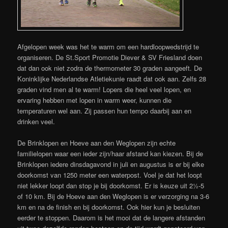
Afgelopen week was het te warm om een hardloopwedstrijd te
organiseren. De St.Sport Promotie Diever & SV Friesland doen
dat dan ook niet zodra de thermometer 30 graden aangeeft. De
Koninklijke Nederlandse Atletiekunie raadt dat ook aan. Zelfs 28
graden vind men al te warm! Lopers die heel veel lopen, en
ervaring hebben met lopen in warm weer, kunnen die
temperaturen wel aan. Zij passen hun tempo daarbij aan en
drinken veel.
De Brinklopen en Hoeve aan den Weglopen zijn echte
familielopen waar een ieder zijn/haar afstand kan kiezen. Bij de
Brinklopen iedere dinsdagavond in juli en augustus is er bij elke
doorkomst van 1250 meter een waterpost. Voel je dat het loopt
niet lekker loopt dan stop je bij doorkomst. Er is keuze uit 2½-5
of 10 km. Bij de Hoeve aan den Weglopen is er verzorging na 3-6
km en na de finish en bij doorkomst. Ook hier kun je besluiten
eerder te stoppen. Daarom is het mooi dat de langere afstanden