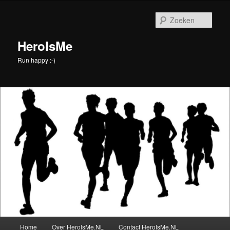
Spring
Spring
naar
naar
Zoek
de
de
primaire
secundaire
HeroIsMe
inhoud
inhoud
Run happy :-)
Hoofdmenu
Home
Over HeroIsMe.NL
Contact HeroIsMe.NL