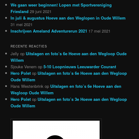
We gaan weer beginnen! Lopen met Sportvereniging
Friesland
29 juni 2021
In juli & augustus Hoeve aan den Weglopen in Oude Willem
31 mei 2021
Inschrijven Ameland Adventurerun 2021
17 mei 2021
RECENTE REACTIES
Jelly
op
Uitslagen en foto’s 6e Hoeve aan den Wegloop Oude
Willem
Sjouke Venem
op
5-10 Loopnieuws Leeuwarder Courant
Hero Polet
op
Uitslagen en foto’s 6e Hoeve aan den Wegloop
Oude Willem
Hans Westenbrink
op
Uitslagen en foto’s 6e Hoeve aan den
Wegloop Oude Willem
Hero Polet
op
Uitslagen en foto’s 3e Hoeve aan den Wegloop
Oude Willem