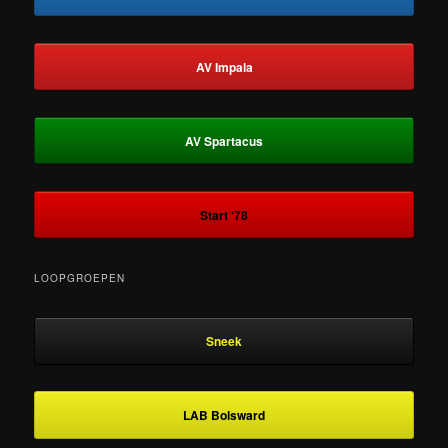
AV Impala
AV Spartacus
Start ‘78
LOOPGROEPEN
Sneek
LAB Bolsward