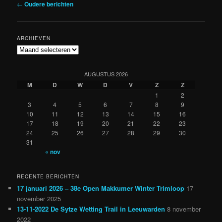
Berichtnavigatie
←
Oudere berichten
ARCHIEVEN
Archieven
AUGUSTUS 2026
M
D
W
D
V
Z
Z
1
2
3
4
5
6
7
8
9
10
11
12
13
14
15
16
17
18
19
20
21
22
23
24
25
26
27
28
29
30
31
« nov
RECENTE BERICHTEN
17 januari 2026 – 38e Open Makkumer Winter Trimloop
17
november 2025
13-11-2022 De Sytze Wetting Trail in Leeuwarden
8 november
2022