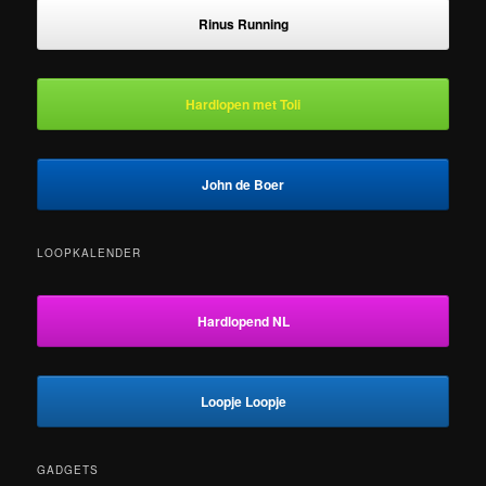
Rinus Running
Hardlopen met Toli
John de Boer
LOOPKALENDER
Hardlopend NL
Loopje Loopje
GADGETS