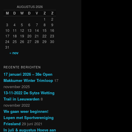
AUGUSTUS 2026
M
D
W
D
V
Z
Z
1
2
3
4
5
6
7
8
9
10
11
12
13
14
15
16
17
18
19
20
21
22
23
24
25
26
27
28
29
30
31
« nov
RECENTE BERICHTEN
17 januari 2026 – 38e Open
Makkumer Winter Trimloop
17
november 2025
13-11-2022 De Sytze Wetting
Trail in Leeuwarden
8
november 2022
We gaan weer beginnen!
Lopen met Sportvereniging
Friesland
29 juni 2021
In juli & augustus Hoeve aan