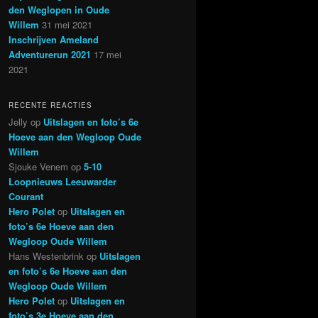
den Weglopen in Oude
Willem
31 mei 2021
Inschrijven Ameland
Adventurerun 2021
17 mei
2021
RECENTE REACTIES
Jelly
op
Uitslagen en foto’s 6e
Hoeve aan den Wegloop Oude
Willem
Sjouke Venem
op
5-10
Loopnieuws Leeuwarder
Courant
Hero Polet
op
Uitslagen en
foto’s 6e Hoeve aan den
Wegloop Oude Willem
Hans Westenbrink
op
Uitslagen
en foto’s 6e Hoeve aan den
Wegloop Oude Willem
Hero Polet
op
Uitslagen en
foto’s 3e Hoeve aan den