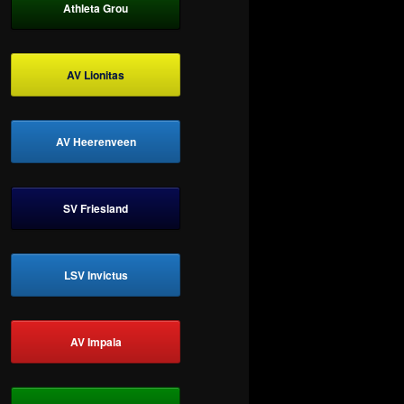
Athleta Grou
AV Lionitas
AV Heerenveen
SV Friesland
LSV Invictus
AV Impala