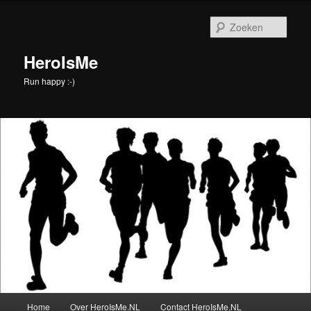
Spring
Spring
naar
naar
Zoek
de
de
primaire
secundaire
HeroIsMe
inhoud
inhoud
Run happy :-)
Hoofdmenu
Home
Over HeroIsMe.NL
Contact HeroIsMe.NL