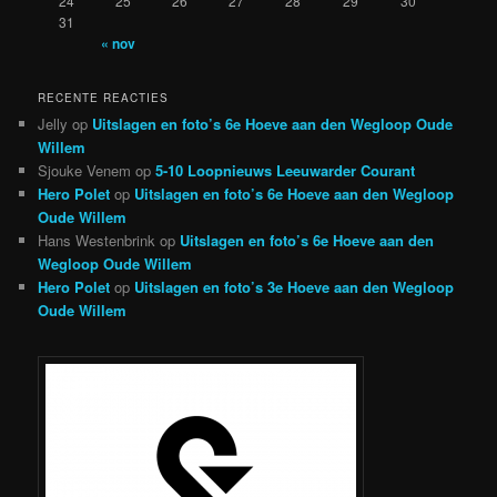
24
25
26
27
28
29
30
31
« nov
RECENTE REACTIES
Jelly
op
Uitslagen en foto’s 6e Hoeve aan den Wegloop Oude
Willem
Sjouke Venem
op
5-10 Loopnieuws Leeuwarder Courant
Hero Polet
op
Uitslagen en foto’s 6e Hoeve aan den Wegloop
Oude Willem
Hans Westenbrink
op
Uitslagen en foto’s 6e Hoeve aan den
Wegloop Oude Willem
Hero Polet
op
Uitslagen en foto’s 3e Hoeve aan den Wegloop
Oude Willem