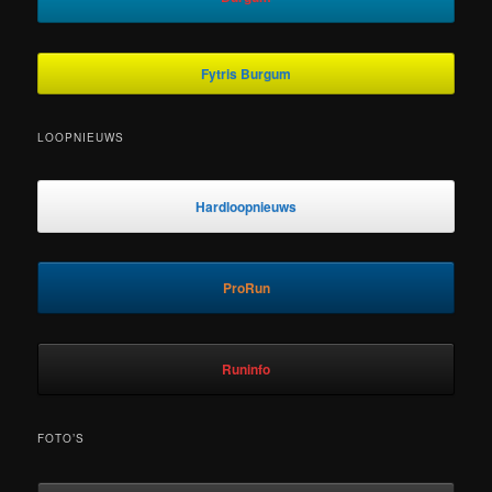
Fytris Burgum
LOOPNIEUWS
Hardloopnieuws
ProRun
Runinfo
FOTO’S