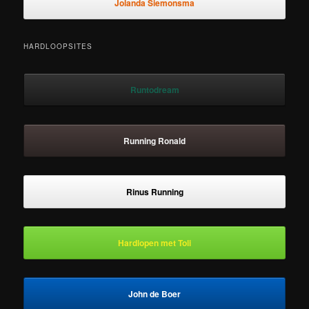
Jolanda Siemonsma
HARDLOOPSITES
Runtodream
Running Ronald
Rinus Running
Hardlopen met Toli
John de Boer