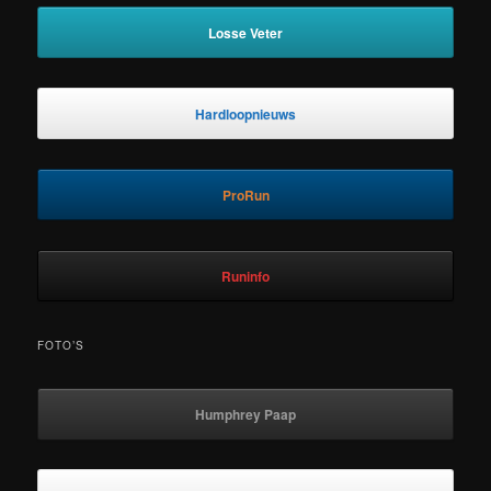
Losse Veter
Hardloopnieuws
ProRun
Runinfo
FOTO’S
Humphrey Paap