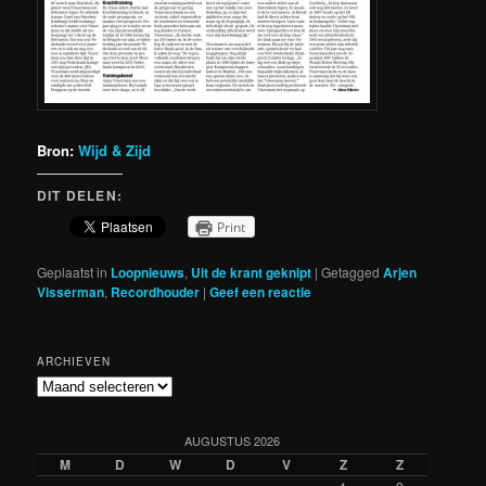
Bron:
Wijd & Zijd
DIT DELEN:
Print
Geplaatst in
Loopnieuws
,
Uit de krant geknipt
|
Getagged
Arjen
Visserman
,
Recordhouder
|
Geef een reactie
ARCHIEVEN
Archieven
AUGUSTUS 2026
M
D
W
D
V
Z
Z