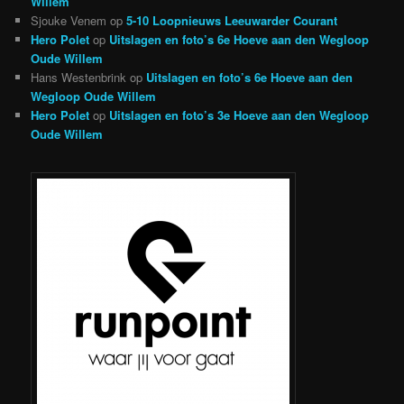
Willem
Sjouke Venem
op
5-10 Loopnieuws Leeuwarder Courant
Hero Polet
op
Uitslagen en foto’s 6e Hoeve aan den Wegloop
Oude Willem
Hans Westenbrink
op
Uitslagen en foto’s 6e Hoeve aan den
Wegloop Oude Willem
Hero Polet
op
Uitslagen en foto’s 3e Hoeve aan den Wegloop
Oude Willem