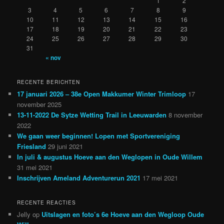
1
2
3
4
5
6
7
8
9
10
11
12
13
14
15
16
17
18
19
20
21
22
23
24
25
26
27
28
29
30
31
« nov
RECENTE BERICHTEN
17 januari 2026 – 38e Open Makkumer Winter Trimloop
17
november 2025
13-11-2022 De Sytze Wetting Trail in Leeuwarden
8 november
2022
We gaan weer beginnen! Lopen met Sportvereniging
Friesland
29 juni 2021
In juli & augustus Hoeve aan den Weglopen in Oude Willem
31 mei 2021
Inschrijven Ameland Adventurerun 2021
17 mei 2021
RECENTE REACTIES
Jelly
op
Uitslagen en foto’s 6e Hoeve aan den Wegloop Oude