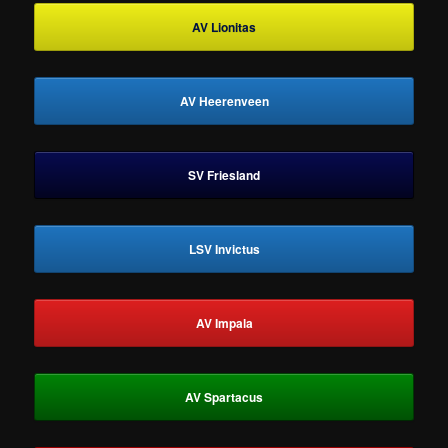
AV Lionitas
AV Heerenveen
SV Friesland
LSV Invictus
AV Impala
AV Spartacus