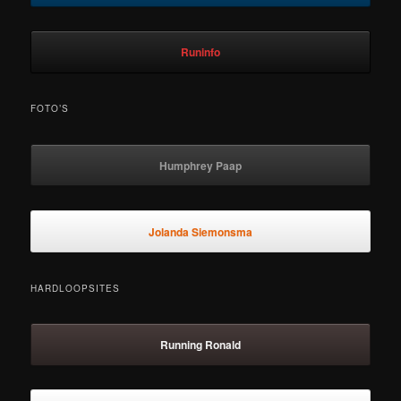
Runinfo
FOTO’S
Humphrey Paap
Jolanda Siemonsma
HARDLOOPSITES
Running Ronald