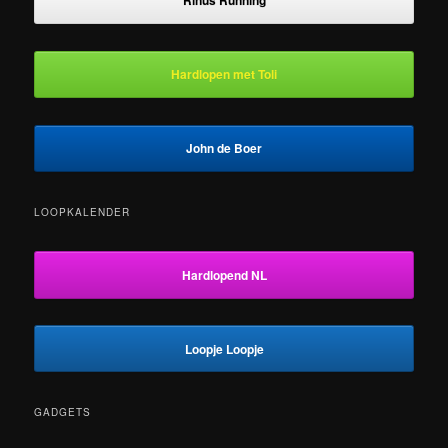
Rinus Running
Hardlopen met Toli
John de Boer
LOOPKALENDER
Hardlopend NL
Loopje Loopje
GADGETS