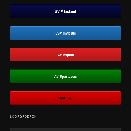
SV Friesland
LSV Invictus
AV Impala
AV Spartacus
Start ‘78
LOOPGROEPEN