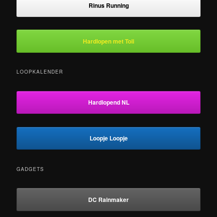
Rinus Running
Hardlopen met Toli
LOOPKALENDER
Hardlopend NL
Loopje Loopje
GADGETS
DC Rainmaker