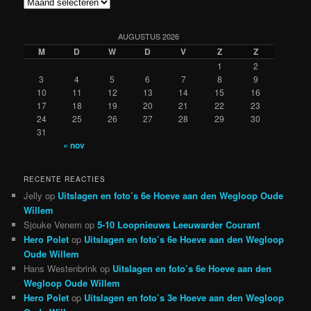
Archieven
AUGUSTUS 2026
M
D
W
D
V
Z
Z
1
2
3
4
5
6
7
8
9
10
11
12
13
14
15
16
17
18
19
20
21
22
23
24
25
26
27
28
29
30
31
« nov
RECENTE REACTIES
Jelly
op
Uitslagen en foto’s 6e Hoeve aan den Wegloop Oude
Willem
Sjouke Venem
op
5-10 Loopnieuws Leeuwarder Courant
Hero Polet
op
Uitslagen en foto’s 6e Hoeve aan den Wegloop
Oude Willem
Hans Westenbrink
op
Uitslagen en foto’s 6e Hoeve aan den
Wegloop Oude Willem
Hero Polet
op
Uitslagen en foto’s 3e Hoeve aan den Wegloop