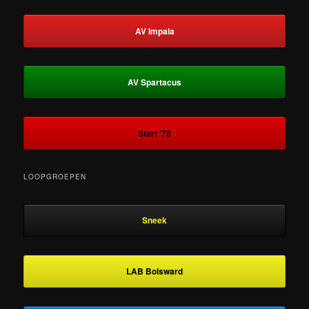
AV Impala
AV Spartacus
Start ‘78
LOOPGROEPEN
Sneek
LAB Bolsward