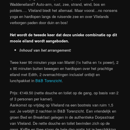
Waddeneiland? Auto-arm, rust, zee, strand, wind, bos en
polders…. Vlieland biedt het allemaal. Maar vooral…no nonsens
yoga en hardlopen langs de ruisende zee en over Vlielands
verborgen paden door duin en bos!
Het wordt de tweede keer dat deze unieke combinatie op dit
mooie eiland wordt aangeboden.
Inhoud van het arrangement:
Twee keer 90 minuten yoga van Mariël (1x hatha en 1x power), 2
x 90 minuten buiten bewegen en hardlopen over het prachtige
eiland met Edith, 2 overnachtingen inclusief ontbijt en
lunchpakket in
B&B Torenzicht
.
Prijs: €149.50 (nette douche en toilet op de gang, op basis van 2
of 3 personen per kamer).
Aankomst op vrijdag op Vlieland na een bootreis van ruim 1,5
uur. Je verblijft 2 nachten in B&B Torenzicht. Een vriendelijk en
groen Bed en Breakfast gelegen in de authentieke Dorpsstraat
van Vlieland. De nette douche en toilet bevinden zich op de
gang. Koffie en thee staan de hele dag gratis tot je beschikking