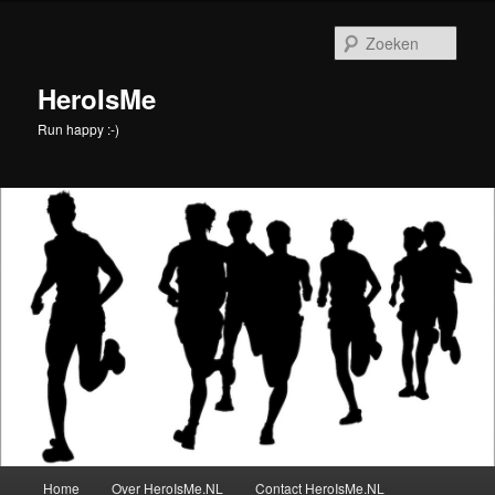
Spring
Spring
naar
naar
Zoek
de
de
primaire
secundaire
HeroIsMe
inhoud
inhoud
Run happy :-)
Hoofdmenu
Home
Over HeroIsMe.NL
Contact HeroIsMe.NL