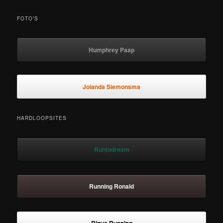
FOTO’S
Humphrey Paap
Jolanda Siemonsma
HARDLOOPSITES
Runtodream
Running Ronald