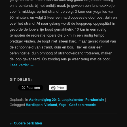
en ‘s ochtends bij het ontbijt maak je gewoon een lunchpakketje
voor ‘s middags op het strand. Je volgt 2 keer een yoga les van
90 minuten, en volgt 2 keer een hardloopsessie door bos, duin en
over het strand! Al naar gelang wordt de loopgroep opgesplitst in
gevorderde lopers (je loopt gemakkelijk 10 km in een rustig
tempo)en de recreatie lopers die 5 km in een rustig tempo
prettiger vinden. Je loopt niet alleen hard, maar geniet vooral van
de schoonheid van strand, duin en bos. Hier en daar een
oefeningetje, duin omhoog of strandovergang trotseren, maken
de loop gevarieerd. Op zondag reis je weer terug met de boot.
Lees verder
→
DIT DELEN:
Print
Geplaatst in
Aankondiging 2013
,
Loopkalender
,
Persbericht
|
Getagged
Hardlopen
,
Vlieland
,
Yoga
|
Geef een reactie
Berichtnavigatie
←
Oudere berichten