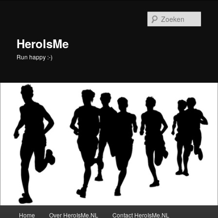
Spring
naar
Zoek
de
primaire
HeroIsMe
inhoud
Run happy :-)
Hoofdmenu
Home
Over HeroIsMe.NL
Contact HeroIsMe.NL