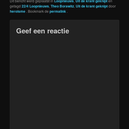
Dit bericht werd geplaatst in
Loopnieuws
,
Uit de krant geknipt
en
getagd
22/4 Loopnieuws
,
Theo Borawitz
,
Uit de krant geknipt
door
heroisme
. Bookmark de
permalink
.
Geef een reactie