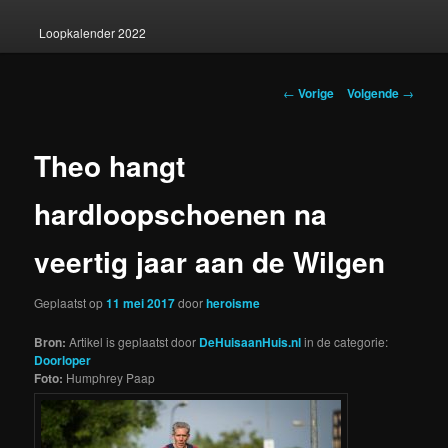
Loopkalender 2022
Berichtnavigatie
←
Vorige
Volgende
→
Theo hangt
hardloopschoenen na
veertig jaar aan de Wilgen
Geplaatst op
11 mei 2017
door
heroisme
Bron:
Artikel is geplaatst door
DeHuisaanHuis.nl
in de categorie:
Doorloper
Foto:
Humphrey Paap