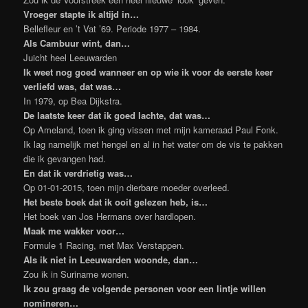
Vroeger stapte ik altijd in…
Bellefleur en ’t Vat ’69. Periode 1977 – 1984.
Als Cambuur wint, dan…
Juicht heel Leeuwarden
Ik weet nog goed wanneer en op wie ik voor de eerste keer
verliefd was, dat was…
In 1979, op Bea Dijkstra.
De laatste keer dat ik goed lachte, dat was…
Op Ameland, toen ik ging vissen met mijn kameraad Paul Fonk.
Ik lag namelijk met hengel en al in het water om de vis te pakken
die ik gevangen had.
En dat ik verdrietig was…
Op 01-01-2015, toen mijn dierbare moeder overleed.
Het beste boek dat ik ooit gelezen heb, is…
Het boek van Jos Hermans over hardlopen.
Maak me wakker voor…
Formule 1 Racing, met Max Verstappen.
Als ik niet in Leeuwarden woonde, dan…
Zou ik in Suriname wonen.
Ik zou graag de volgende personen voor een lintje willen
nomineren…