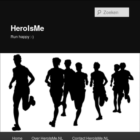
Spring
naar
Zoek
de
primaire
HeroIsMe
inhoud
Run happy :-)
Hoofdmenu
Home
Over HeroIsMe.NL
Contact HeroIsMe.NL