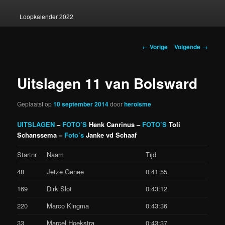
Loopkalender 2022
Berichtnavigatie
←
Vorige
Volgende
→
Uitslagen 11 van Bolsward
Geplaatst op
10 september 2014
door
heroisme
UITSLAGEN
–
FOTO’S
Henk Canrinus –
FOTO’S
Toli
Schanssema –
Foto’s
Janke vd Schaaf
Startnr
Naam
Tijd
48
Jetze Genee
0:41:55
169
Dirk Slot
0:43:12
220
Marco Kingma
0:43:36
33
Marcel Hoekstra
0:43:37