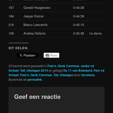
167
Gerald Hoogeveen
0:44:28
184
Jasper Keizer
0:44:39
216
Marco Leeverink
0:45:15
165
Andrea Hofstra
0:45:38
1e dame
DIT DELEN:
Print
Dit bericht werd geplaatst in
Foto's
,
Henk Canrinus
,
Janke vd
Schaaf
,
Toli
,
Uitslagen 2014
en getagd
De 11 van Bolsward
,
Fam vd
Schaaf
,
Foto’s
,
Henk Canrinus
,
Toli
,
Uitslagen
door
heroisme
.
Bookmark de
permalink
.
Geef een reactie