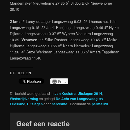
e
Mandemaker Nieuwehorne 27.35 5
Jildou Blok Nieuwehorne
28.10
e
e
2 km:
1
Leroy de Jager Langezwaag 9.03 2
Thomas v.d.Tuin
e
e
Langezwaag 9.18 3
Jorrit Boeijenga Langezwaag 9.46 4
Hylke
e
Dijksma Langezwaag 10.37 5
Wybren Veenstra Langezwaag
e
e
10.39
Vrouwen:
1
Silke Pastoor Langezwaag 10.45 2
Meike
e
Hijlkema Langezwaag 10.55 3
Krista Harmelink Langezwaag
e
e
11.26 4
Suze Werkman Langezwaag 11.36 5
Amara Tiggelman
Langezwaag 11.46
DIT DELEN:
Print
Dit bericht werd geplaatst in
Jan Kooistra
,
Uitslagen 2014
,
Wedstrijdverslag
en getagd
De Acht van Langezwaag
,
sv
Friesland
,
Uitslagen
door
heroisme
. Bookmark de
permalink
.
Geef een reactie