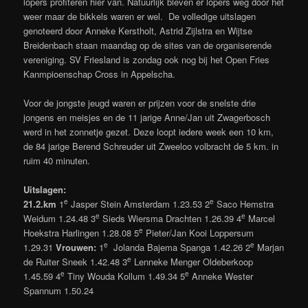
lopers profiteren hier van. Natuurlijk bleven er lopers weg door het
weer maar de bikkels waren er wel. De volledige uitslagen
genoteerd door Anneke Kerstholt, Astrid Zijlstra en Wijtse
Breidenbach staan maandag op de sites van de organiserende
vereniging. SV Friesland is zondag ook nog bij het Open Fries
Kanmpioenschap Cross in Appelscha.
Voor de jongste jeugd waren er prijzen voor de snelste drie
jongens en meisjes en de 11 jarige Anne/Jan uit Zwagerbosch
werd in het zonnetje gezet. Deze loopt iedere week een 10 km,
de 84 jarige Berend Schreuder uit Zweeloo volbracht de 5 km. in
ruim 40 minuten.
Uitslagen:
e
e
21.2.km
1
Jasper Stein Amsterdam 1.23.53 2
Saco Hemstra
e
e
Weidum 1.24.48 3
Sieds Wiersma Drachten 1.26.39 4
Marcel
e
Hoekstra Harlingen 1.28.08 5
Pieter/Jan Kooi Loppersum
e
e
1.29.31
Vrouwen:
1
Jolanda Bajema Spanga 1.42.26 2
Marjan
e
de Ruiter Sneek 1.42.48 3
Lenneke Menger Oldeberkoop
e
e
1.45.59 4
Tiny Wouda Kollum 1.49.34 5
Anneke Wester
Spannum 1.50.24