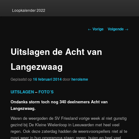
Loopkalender 2022
Berichtnavigatie
←
Vorige
Volgende
→
Uitslagen de Acht van
Langezwaag
Geplaatst op
16 februari 2014
door
heroisme
UITSLAGEN
–
FOTO’S
Ondanks storm toch nog 340 deelnemers Acht van
Langezwaag.
Waren de weergoden de SV Friesland vorige week al niet gunstig
gezind bij De Kleine Wielenloop in Leeuwarden met heel veel
regen. Ook deze zaterdag hadden de weersvoorspellers niet al te
mooi weer in hun programma staan; regen, buien en heel veel