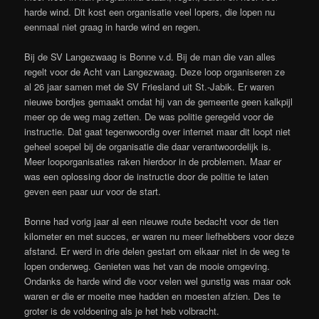
harde wind. Dit kost een organisatie veel lopers, die lopen nu
eenmaal niet graag in harde wind en regen.
Bij de SV Langezwaag is Bonne v.d. Bij de man die van alles
regelt voor de Acht van Langezwaag. Deze loop organiseren ze
al 26 jaar samen met de SV Friesland uit St.-Jabik. Er waren
nieuwe bordjes gemaakt omdat hij van de gemeente geen kalkpijl
meer op de weg mag zetten. De was politie geregeld voor de
instructie. Dat gaat tegenwoordig over internet maar dit loopt niet
geheel soepel bij de organisatie die daar verantwoordelijk is.
Meer looporganisaties raken hierdoor in de problemen. Maar er
was een oplossing door de instructie door de politie te laten
geven een paar uur voor de start.
Bonne had vorig jaar al een nieuwe route bedacht voor de tien
kilometer en met succes, er waren nu meer liefhebbers voor deze
afstand. Er werd in drie delen gestart om elkaar niet in de weg te
lopen onderweg. Genieten was het van de mooie omgeving.
Ondanks de harde wind die voor velen wel gunstig was maar ook
waren er die er moeite mee hadden en moesten afzien. Des te
groter is de voldoening als je het heb volbracht.