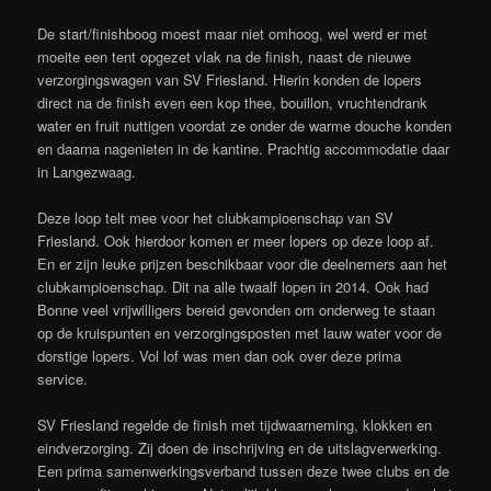
De start/finishboog moest maar niet omhoog, wel werd er met
moeite een tent opgezet vlak na de finish, naast de nieuwe
verzorgingswagen van SV Friesland. Hierin konden de lopers
direct na de finish even een kop thee, bouillon, vruchtendrank
water en fruit nuttigen voordat ze onder de warme douche konden
en daarna nagenieten in de kantine. Prachtig accommodatie daar
in Langezwaag.
Deze loop telt mee voor het clubkampioenschap van SV
Friesland. Ook hierdoor komen er meer lopers op deze loop af.
En er zijn leuke prijzen beschikbaar voor die deelnemers aan het
clubkampioenschap. Dit na alle twaalf lopen in 2014. Ook had
Bonne veel vrijwilligers bereid gevonden om onderweg te staan
op de kruispunten en verzorgingsposten met lauw water voor de
dorstige lopers. Vol lof was men dan ook over deze prima
service.
SV Friesland regelde de finish met tijdwaarneming, klokken en
eindverzorging. Zij doen de inschrijving en de uitslagverwerking.
Een prima samenwerkingsverband tussen deze twee clubs en de