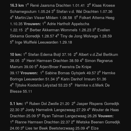
e
e
16.3 km
1
René Jaarsma Drachten 1.01.41 2
Klaas Kroese
e
Scharnegoutum 1.05.24 3
Stefan v.d. Wal Drachten 1.07.36
e
e
4
Martin/Jan Visser Mildam 1.08.58 5
Folkert Attema Heeg
e
1.10.35
Vrouwen:
1
Adrie Hartholt Appelscha
e
e
1.22.15 2
Berber Akkerman Wommels 1.26.23 3
Evelien
e
Skkema Gorredijk 1.28.57 4
Tiny de Jong Wolvega 1.28.59
e
5
Inge Wulffelé Leeuwarden 1.29.18
e
e
10 km:
1
Stefan Edema Boijl 37.16 2
Albert v.d.Ziel Berlikum
e
e
38.05 3
Henri Harmsen Drachten 38.59 4
Simon Regnerus
e
Marrum 39.00 5
Arjen/Broer Feenstra De Knipe
e
e
39.17
Vrouwen:
1
Sabine Bomas Gytsjerk 49.57 2
Harmke
e
Boringa Leeuwarden 51.34 3
Karin Danhof Irnsum 51.36
e
e
4
Tjitske Kooistra Lelystad 53.23 5
Harmke v.d.Merk De
Blesse 55.11
e
e
5.1 km:
1
Ruben Dol Zwolle 21.20 2
Jasper Rispens Gorredijk
e
e
22.30 3
Jordy Harmelink Langezwaag 27.29 4
Wouter de Haas
e
Drachten 25.09 5
Ryan Talman Langezwaag 26.26
Vouwen:
e
e
1
Rianne Harmsen Drachten 22.37 2
Wietske Beenen Gorredijk
e
e
24.00 3
Lies ter Beek Beetsterzwaag 25.09 4
Elze