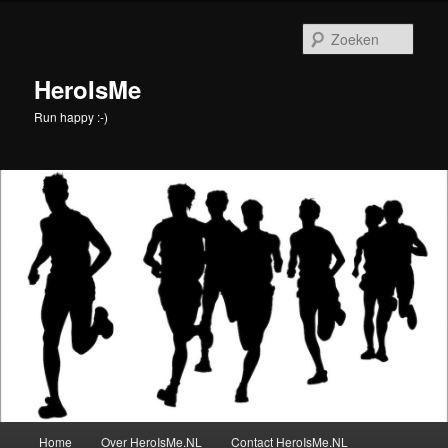
Spring
naar
Zoek
de
primaire
HeroIsMe
inhoud
Run happy :-)
Hoofdmenu
Home
Over HeroIsMe.NL
Contact HeroIsMe.NL