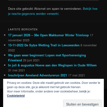
Deze site gebruikt Akismet om spam te verminderen.
Bekijk hoe
je reactie-gegevens worden verwerkt
.
LAATSTE BERICHTEN
17 januari 2026 – 38e Open Makkumer Winter Trimloop
17
november 2025
13-11-2022 De Sytze Wetting Trail in Leeuwarden
8 november
2022
We gaan weer beginnen! Lopen met Sportvereniging
Friesland
29 juni 2021
In juli & augustus Hoeve aan den Weglopen in Oude Willem
31 mei 2021
Inschrijven Ameland Adventurerun 2021
17 mei 2021
Privacy en cookies: Deze site maakt gebruik van cookies. Door verder te
gaan op deze site, ga je akkoord met het gebruik hiervan.
Voor meer informatie, onder andere over cookiebeheer, bekijk je:
Cookiebeleid
Ondersteund door WordPress