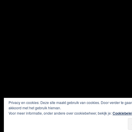
Privacy en cookies: Deze site maakt gebruik van cookies. Door verder te gaan
akkoord met het gebruik hiervan.
Voor meer informatie, onder andere over cookiebeheer, bekijk je:
Cookiebele