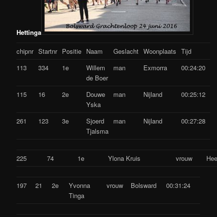
Hettinga
chipnr
Startnr
Positie
Naam
Geslacht
Woonplaats
Tijd
113
334
1e
Willem
man
Exmorra
00:24:20
de Boer
115
16
2e
Douwe
man
Nijland
00:25:12
Yska
261
123
3e
Sjoerd
man
Nijland
00:27:28
Tjalsma
225
74
1e
Ylona Kruis
vrouw
He
197
21
2e
Yvonna
vrouw
Bolsward
00:31:24
Tinga