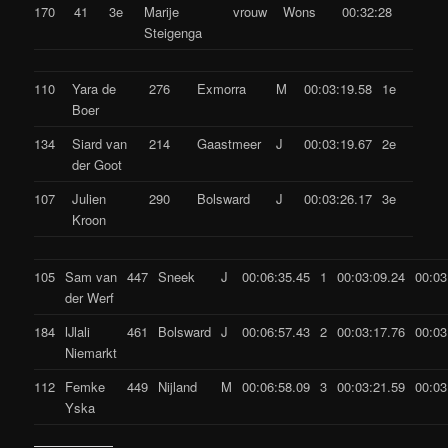
170
41
3e
Marije
vrouw
Wons
00:32:28
Steigenga
110
Yara de
276
Exmorra
M
00:03:19.58
1e
Boer
134
Siard van
214
Gaastmeer
J
00:03:19.67
2e
der Goot
107
Julien
290
Bolsward
J
00:03:26.17
3e
Kroon
105
Sam van
447
Sneek
J
00:06:35.45
1
00:03:09.24
00:03
der Werf
184
IJlali
461
Bolsward
J
00:06:57.43
2
00:03:17.76
00:03
Niemarkt
112
Femke
449
Nijland
M
00:06:58.09
3
00:03:21.59
00:03
Yska