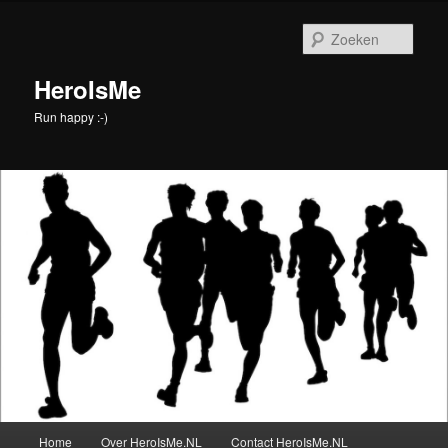
Spring
naar
Zoek
de
primaire
HeroIsMe
inhoud
Run happy :-)
Hoofdmenu
Home
Over HeroIsMe.NL
Contact HeroIsMe.NL