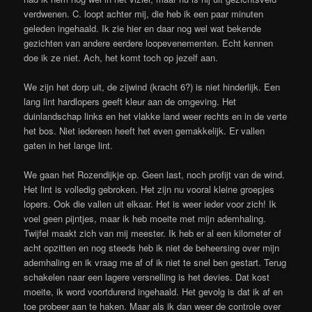
verdwenen. C. loopt achter mij, die heb ik een paar minuten
geleden ingehaald. Ik zie hier en daar nog wel wat bekende
gezichten van andere eerdere loopevenementen. Echt kennen
doe ik ze niet. Ach, het komt toch op jezelf aan.
We zijn het dorp uit, de zijwind (kracht 6?) is niet hinderlijk. Een
lang lint hardlopers geeft kleur aan de omgeving. Het
duinlandschap links en het vlakke land weer rechts en in de verte
het bos. Niet iedereen heeft het even gemakkelijk. Er vallen
gaten in het lange lint.
We gaan het Rozendijkje op. Geen last, noch profijt van de wind.
Het lint is volledig gebroken. Het zijn nu vooral kleine groepjes
lopers. Ook die vallen uit elkaar. Het is weer ieder voor zich! Ik
voel geen pijntjes, maar ik heb moeite met mijn ademhaling.
Twijfel maakt zich van mij meester. Ik heb er al een kilometer of
acht opzitten en nog steeds heb ik niet de beheersing over mijn
ademhaling en ik vraag me af of ik niet te snel ben gestart. Terug
schakelen naar een lagere versnelling is het devies. Dat kost
moeite, ik word voortdurend ingehaald. Het gevolg is dat ik af en
toe probeer aan te haken. Maar als ik dan weer de controle over