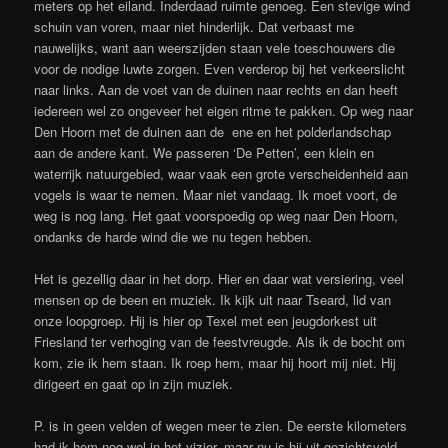
meters op het eiland. Inderdaad ruimte genoeg. Een stevige wind
schuin van voren, maar niet hinderlijk. Dat verbaast me
nauwelijks, want aan weerszijden staan vele toeschouwers die
voor de nodige luwte zorgen. Even verderop bij het verkeerslicht
naar links. Aan de voet van de duinen naar rechts en dan heeft
iedereen wel zo ongeveer het eigen ritme te pakken. Op weg naar
Den Hoorn met de duinen aan de ene en het polderlandschap
aan de andere kant. We passeren ‘De Petten’, een klein en
waterrijk natuurgebied, waar vaak een grote verscheidenheid aan
vogels is waar te nemen. Maar niet vandaag. Ik moet voort, de
weg is nog lang. Het gaat voorspoedig op weg naar Den Hoorn,
ondanks de harde wind die we nu tegen hebben.
Het is gezellig daar in het dorp. Hier en daar wat versiering, veel
mensen op de been en muziek. Ik kijk uit naar Tseard, lid van
onze loopgroep. Hij is hier op Texel met een jeugdorkest uit
Friesland ter verhoging van de feestvreugde. Als ik de bocht om
kom, zie ik hem staan. Ik roep hem, maar hij hoort mij niet. Hij
dirigeert en gaat op in zijn muziek.
P. is in geen velden of wegen meer te zien. De eerste kilometers
had ik hem nog wel in het vizier, maar nu is hij uit gezichtsveld