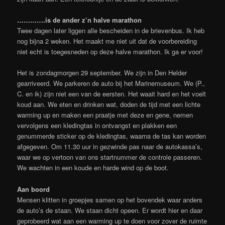
………….is de ander z’n halve marathon
Twee dagen later liggen alle bescheiden in de brievenbus. Ik heb
nog bijna 2 weken. Het maakt me niet uit dat de voorbereiding
niet echt is toegesneden op deze halve marathon. Ik ga er voor!
Het is zondagmorgen 29 september. We zijn in Den Helder
gearriveerd. We parkeren de auto bij het Marinemuseum. We (P.,
C. en ik) zijn niet een van de eersten. Het waait hard en het voelt
koud aan. We eten en drinken wat, doden de tijd met een lichte
warming up en maken een praatje met deze en gene, nemen
vervolgens een kledingtas in ontvangst en plakken een
genummerde sticker op de kledingtas, waarna de tas kan worden
afgegeven. Om 11.30 uur in gezwinde pas naar de autokassa’s,
waar we op vertoon van ons startnummer de controle passeren.
We wachten in een koude en harde wind op de boot.
Aan boord
Mensen klitten in groepjes samen op het bovendek waar anders
de auto’s de staan. We staan dicht opeen. Er wordt hier en daar
geprobeerd wat aan een warming up te doen voor zover de ruimte