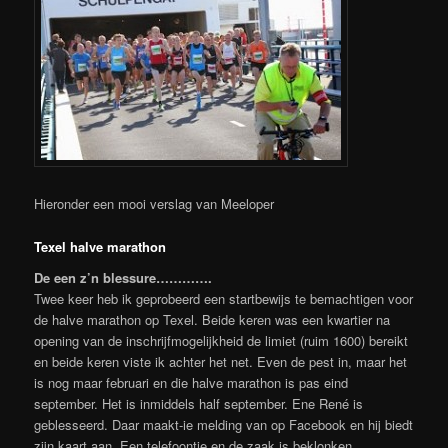
Hieronder een mooi verslag van Meeloper
Texel halve marathon
De een z’n blessure………….
Twee keer heb ik geprobeerd een startbewijs te bemachtigen voor
de halve marathon op Texel. Beide keren was een kwartier na
opening van de inschrijfmogelijkheid de limiet (ruim 1600) bereikt
en beide keren viste ik achter het net. Even de pest in, maar het
is nog maar februari en die halve marathon is pas eind
september. Het is inmiddels half september. Ene René is
geblesseerd. Daar maakt-ie melding van op Facebook en hij biedt
zijn kaart aan. Een telefoontje en de zaak is beklonken.