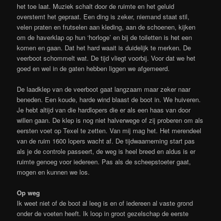
het toe laat. Muziek schalt door de ruimte en het geluid
overstemt het gepraat. Een ding is zeker, niemand staat stil,
velen praten en frutselen aan kleding, aan de schoenen, kijken
om de haverklap op hun ‘horloge’ en bij de toiletten is het een
komen en gaan. Dat het hard waait is duidelijk te merken. De
veerboot schommelt wat. De tijd vliegt voorbij. Voor dat we het
goed en wel in de gaten hebben liggen we afgemeerd.
De laadklep van de veerboot gaat langzaam maar zeker naar
beneden. Een koude, harde wind blaast de boot in. We huiveren.
Je hebt altijd van die hardlopers die er als een haas van door
willen gaan. De klep is nog niet halverwege of zij proberen om als
eersten voet op Texel te zetten. Van mij mag het. Het merendeel
van de ruim 1600 lopers wacht af. De tijdwaarneming start pas
als je de controle passeert, de weg is heel breed en aldus is er
ruimte genoeg voor iedereen. Pas als de scheepstoeter gaat,
mogen en kunnen we los.
Op weg
Ik weet niet of de boot al leeg is en of iedereen al vaste grond
onder de voeten heeft. Ik loop in groot gezelschap de eerste