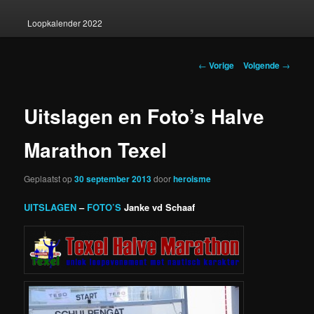
Loopkalender 2022
Berichtnavigatie
←
Vorige
Volgende
→
Uitslagen en Foto’s Halve
Marathon Texel
Geplaatst op
30 september 2013
door
heroisme
UITSLAGEN
–
FOTO’S
Janke vd Schaaf