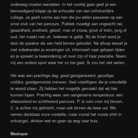
onderweg moeten wandelen. In het voorbij gaan geef je een
bemoedigend klapje op de schouder van een onfortuinlijke
collega. Je geeft ruimte aan hen die jou willen passeren op een
smal stuk van het parcours. Publiek moedigt aan ongeacht ras,
geaardheid, snelheid, geloof, man of vrouw, groot of klein, jong of
oud, het maakt niet uit. Iedereen is gelijk. Bij de finish word je
door de speaker als een held binnen geloodst. Na afloop wissel je
met onbekenden je ervaringen uit, informeert naar gelopen tijden
en je spreekt je bewondering uit over zijn of haar prestatie. Noem
mij een andere sport waar het zo toe gaat. Ik zou het niet weten.
Het was een prachtige dag, goed georganiseerd, gezellige,
vrolijke, goedgemutste mensen. Veel vrijwilligers die je vriendelijk
te woord staan. Zij hebben het mogelijk gemaakt dat wij hier
kunnen lopen. Prachtig weer, een aangename temperatuur, een
afwisselend en schitterend parcours. P. is ruim voor mij binnen,
C. is achter mij gefinisht, maar ook binnen de twee uur. We
nemen dankbaar onze medaille, maar vooral het mooie shirt in
ontvangst, drinken wat en gaan op weg naar huis.
Meeloper