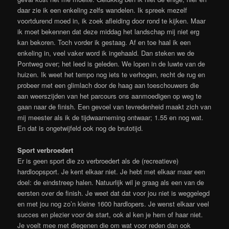
daar zie ik een enkeling zelfs wandelen. Ik spreek mezelf
voortdurend moed in, ik zoek afleiding door rond te kijken. Maar
ik moet bekennen dat deze middag het landschap mij niet erg
kan bekoren. Toch vorder ik gestaag. Af en toe haal ik een
enkeling in, veel vaker word ik ingehaald. Dan steken we de
Pontweg over; het leed is geleden. We lopen in de luwte van de
huizen. Ik weet het tempo nog iets te verhogen, recht de rug en
probeer met een glimlach door de haag aan toeschouwers die
aan weerszijden van het parcours ons aanmoedigen op weg te
gaan naar de finish. Een gevoel van tevredenheid maakt zich van
mij meester als ik de tijdwaarneming ontwaar; 1.55 en nog wat.
En dat is ongetwijfeld ook nog de brutotijd.
Sport verbroedert
Er is geen sport die zo verbroedert als de (recreatieve)
hardloopsport. Je kent elkaar niet. Je hebt met elkaar maar een
doel: de eindstreep halen. Natuurlijk wil je graag als een van de
eersten over de finish. Je weet dat dat voor jou niet is weggelegd
en met jou nog zo’n kleine 1600 hardlopers. Je wenst elkaar veel
succes en plezier voor de start, ook al ken je hem of haar niet.
Je voelt mee met diegenen die om wat voor reden dan ook