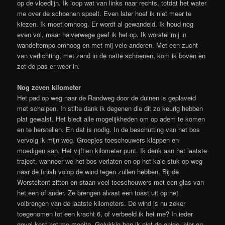
op de vloedlijn. Ik loop wat van links naar rechts, totdat het water
me over de schoenen spoelt. Even later hoef ik niet meer te
kiezen. Ik moet omhoog. Er wordt al gewandeld. Ik houd nog
even vol, maar halverwege geef ik het op. Ik worstel mij in
wandeltempo omhoog en met mij vele anderen. Met een zucht
van verlichting, met zand in de natte schoenen, kom ik boven en
zet de pas er weer in.
Nog zeven kilometer
Het pad op weg naar de Randweg door de duinen is geplaveid
met schelpen. In stilte dank ik degenen die dit zo keurig hebben
plat gewalst. Het biedt alle mogelijkheden om op adem te komen
en te herstellen. En dat is nodig. In de beschutting van het bos
vervolg ik mijn weg. Groepjes toeschouwers klappen en
moedigen aan. Het vijftien kilometer punt. Ik denk aan het laatste
traject, wanneer we het bos verlaten en op het kale stuk op weg
naar de finish volop de wind tegen zullen hebben. Bij de
Worsteltent zitten en staan veel toeschouwers met een glas van
het een of ander. Ze brengen alvast een toast uit op het
volbrengen van de laatste kilometers. De wind is nu zeker
toegenomen tot een kracht 6, of verbeeld ik het me? In ieder
geval kost het me moeite. Gelukkig ben ik niet de enige, hier en