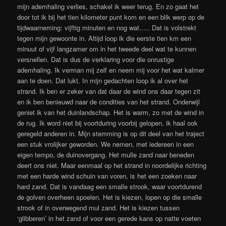
mijn ademhaling verlies, schakel ik weer terug. En zo gaat het
door tot ik bij het tien kilometer punt kom en een blik werp op de
tijdwaarneming: vijftig minuten en nog wat….. Dat is volstrekt
tegen mijn gewoonte in. Altijd loop ik die eerste tien km een
minuut of vijf langzamer om in het tweede deel wat te kunnen
versnellen. Dat is dus de verklaring voor die onrustige
ademhaling. Ik verman mij zelf en neem mij voor het wat kalmer
aan te doen. Dat lukt. In mijn gedachten loop ik al over het
strand. Ik ben er zeker van dat daar de wind ons daar tegen zit
en ik ben benieuwd naar de condities van het strand. Onderwijl
geniet ik van het duinlandschap. Het is warm, zo met de wind in
de rug. Ik word niet bij voortduring voorbij gelopen, ik haal ook
geregeld anderen in. Mijn stemming is op dit deel van het traject
een stuk vrolijker geworden. We nemen, met iedereen in een
eigen tempo, de duinovergang. Het mulle zand naar beneden
deert ons niet. Maar eenmaal op het strand in noordelijke richting
met een harde wind schuin van voren, is het een zoeken naar
hard zand. Dat is vandaag een smalle strook, waar voortdurend
de golven overheen spoelen. Het is kiezen, lopen op die smalle
strook of in overwegend mul zand. Het is kiezen tussen
‘glibberen’ in het zand of voor een gerede kans op natte voeten