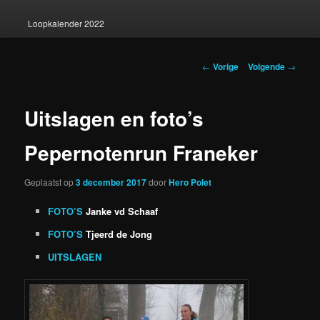
Loopkalender 2022
Berichtnavigatie
←
Vorige
Volgende
→
Uitslagen en foto’s
Pepernotenrun Franeker
Geplaatst op
3 december 2017
door
Hero Polet
FOTO’S
Janke vd Schaaf
FOTO’S
Tjeerd de Jong
UITSLAGEN