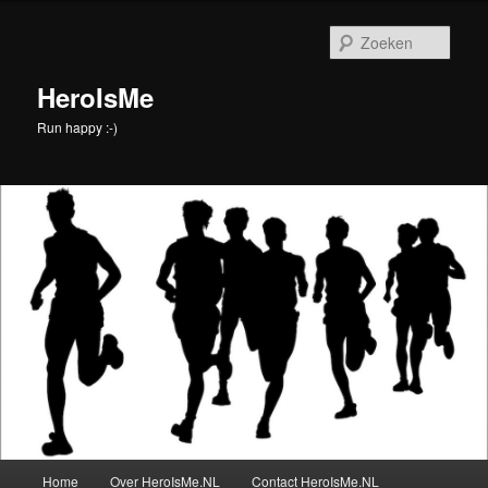
Spring
naar
Zoek
de
primaire
HeroIsMe
inhoud
Run happy :-)
Hoofdmenu
Home
Over HeroIsMe.NL
Contact HeroIsMe.NL