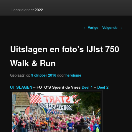
Loopkalender 2022
Berichtnavigatie
←
Vorige
Volgende
→
Uitslagen en foto’s IJlst 750
Walk & Run
Geplaatst op
9 oktober 2016
door
heroisme
UITSLAGEN
– FOTO’S Sjoerd de Vries
Deel 1
–
Deel 2