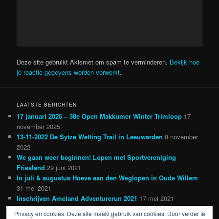
Deze site gebruikt Akismet om spam te verminderen.
Bekijk hoe
je reactie-gegevens worden verwerkt
.
LAATSTE BERICHTEN
17 januari 2026 – 38e Open Makkumer Winter Trimloop
17
november 2025
13-11-2022 De Sytze Wetting Trail in Leeuwarden
8 november
2022
We gaan weer beginnen! Lopen met Sportvereniging
Friesland
29 juni 2021
In juli & augustus Hoeve aan den Weglopen in Oude Willem
31 mei 2021
Inschrijven Ameland Adventurerun 2021
17 mei 2021
Privacy en cookies: Deze site maakt gebruik van cookies. Door verder te