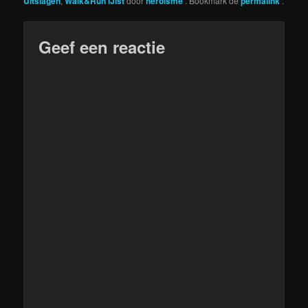
Uitslagen
,
Walk&Run IJlst
door
heroisme
. Bookmark de
permalink
.
Geef een reactie