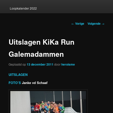
Loopkalender 2022
Berichtnavigatie
←
Vorige
Volgende
→
Uitslagen KiKa Run
Galemadammen
Geplaatst op
13 december 2011
door
heroisme
UITSLAGEN
FOTO’S
Janke vd Schaaf