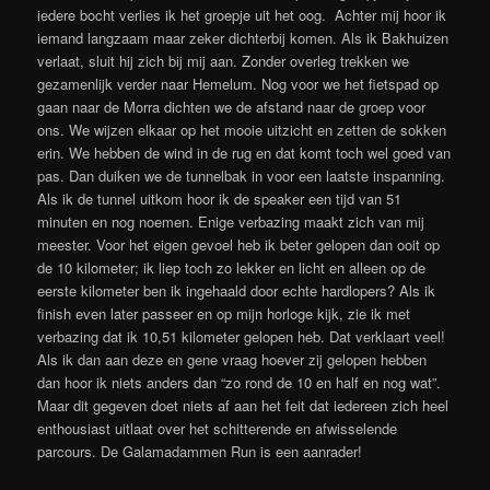
iedere bocht verlies ik het groepje uit het oog. Achter mij hoor ik
iemand langzaam maar zeker dichterbij komen. Als ik Bakhuizen
verlaat, sluit hij zich bij mij aan. Zonder overleg trekken we
gezamenlijk verder naar Hemelum. Nog voor we het fietspad op
gaan naar de Morra dichten we de afstand naar de groep voor
ons. We wijzen elkaar op het mooie uitzicht en zetten de sokken
erin. We hebben de wind in de rug en dat komt toch wel goed van
pas. Dan duiken we de tunnelbak in voor een laatste inspanning.
Als ik de tunnel uitkom hoor ik de speaker een tijd van 51
minuten en nog noemen. Enige verbazing maakt zich van mij
meester. Voor het eigen gevoel heb ik beter gelopen dan ooit op
de 10 kilometer; ik liep toch zo lekker en licht en alleen op de
eerste kilometer ben ik ingehaald door echte hardlopers? Als ik
finish even later passeer en op mijn horloge kijk, zie ik met
verbazing dat ik 10,51 kilometer gelopen heb. Dat verklaart veel!
Als ik dan aan deze en gene vraag hoever zij gelopen hebben
dan hoor ik niets anders dan “zo rond de 10 en half en nog wat”.
Maar dit gegeven doet niets af aan het feit dat iedereen zich heel
enthousiast uitlaat over het schitterende en afwisselende
parcours. De Galamadammen Run is een aanrader!