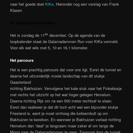
naar het goede doel
KiKa
. Hieronder nog een verslag van Frank
Klasen
De Galamadammen Run
de
Het is zondag de 11
december. Op de agenda van de
loopkalender staat de Galamadammen Run voor KiKa vermeld.
Voor elk wat wils met 5, 10 en 16,1 kilometer.
Het parcours
Het is een prachtig parcours dat voor ons ligt. Eerst de tunnel en
daarna het uitzonderlijk mooie landschap van dit stukje
Gaasterland
richting Bakhuizen. Vervolgens het kale stuk naar het Finkebosje
met rechts het uitzicht op het wat hoger gelegen Hemelum.
Daarna richting Rijs om na een 500 meter rechtsaf te slaan.
Eerst dan realiseer je dat dit toch echt wel een bijzonder stukje
Friesland is, want je moet omhoog die keileembult op om
Bakhuizen te bereiken. En wanneer je Bakhuizen verlaat richting
Hemelum dan “daal” je langzaam maar zeker af om langs de
Morra naar de Galamadammen te gaan. Eenmaal door de tunnel