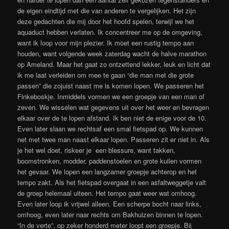
de eigen eindtijd met die van anderen te vergelijken. Het zijn
deze gedachten die mij door het hoofd spelen, terwijl we het
aquaduct hebben verlaten. Ik concentreer me op de omgeving,
want ik loop voor mijn plezier. Ik moet een rustig tempo aan
houden, want volgende week zaterdag wacht de halve marathon
op Ameland. Maar het gaat zo ontzettend lekker, leuk en licht dat
ik me laat verleiden om mee te gaan “die man met die grote
passen” die zojuist naast me is komen lopen. We passeren het
Finkeboskje. Inmiddels vormen we een groepje van een man of
zeven. We wisselen wat gegevens uit over het weer en bevragen
elkaar over de te lopen afstand. Ik ben niet de enige voor de 10.
Even later slaan we rechtsaf een smal fietspad op. We kunnen
net met twee man naast elkaar lopen. Passeren zit er niet in. Als
je het wel doet, riskeer je een blessure, want takken,
boomstronken, modder, paddenstoelen en grote kuilen vormen
het gevaar. We lopen een langzamer groepje achterop en het
tempo zakt. Als het fietspad overgaat in een asfaltweggetje valt
de groep helemaal uiteen. Het tempo gaat weer wat omhoog.
Even later loop ik vrijwel alleen. Een scherpe bocht naar links,
omhoog, even later naar rechts om Bakhuizen binnen te lopen.
“In de verte”, op zeker honderd meter loopt een groepje. Bij