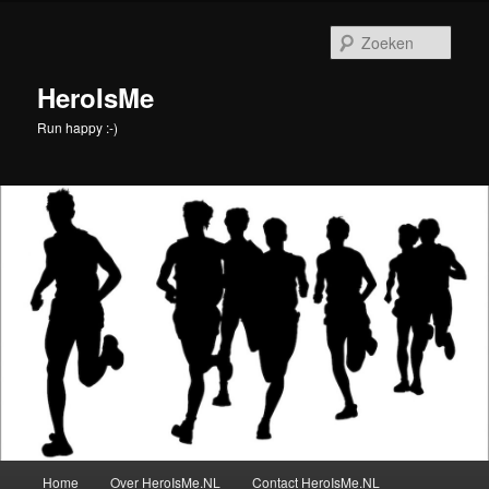
Spring
naar
Zoek
de
primaire
HeroIsMe
inhoud
Run happy :-)
Hoofdmenu
Home
Over HeroIsMe.NL
Contact HeroIsMe.NL