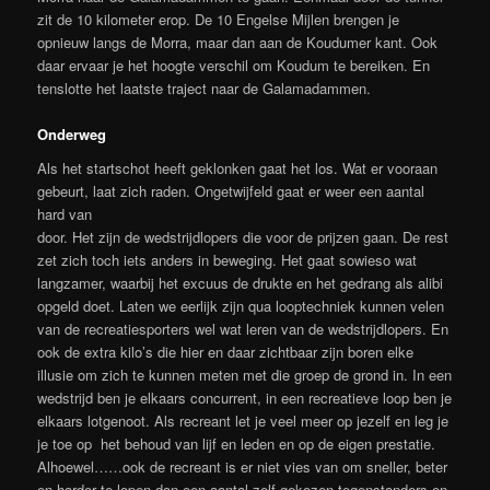
zit de 10 kilometer erop. De 10 Engelse Mijlen brengen je
opnieuw langs de Morra, maar dan aan de Koudumer kant. Ook
daar ervaar je het hoogte verschil om Koudum te bereiken. En
tenslotte het laatste traject naar de Galamadammen.
Onderweg
Als het startschot heeft geklonken gaat het los. Wat er vooraan
gebeurt, laat zich raden. Ongetwijfeld gaat er weer een aantal
hard van
door. Het zijn de wedstrijdlopers die voor de prijzen gaan. De rest
zet zich toch iets anders in beweging. Het gaat sowieso wat
langzamer, waarbij het excuus de drukte en het gedrang als alibi
opgeld doet. Laten we eerlijk zijn qua looptechniek kunnen velen
van de recreatiesporters wel wat leren van de wedstrijdlopers. En
ook de extra kilo’s die hier en daar zichtbaar zijn boren elke
illusie om zich te kunnen meten met die groep de grond in. In een
wedstrijd ben je elkaars concurrent, in een recreatieve loop ben je
elkaars lotgenoot. Als recreant let je veel meer op jezelf en leg je
je toe op het behoud van lijf en leden en op de eigen prestatie.
Alhoewel……ook de recreant is er niet vies van om sneller, beter
en harder te lopen dan een aantal zelf gekozen tegenstanders en