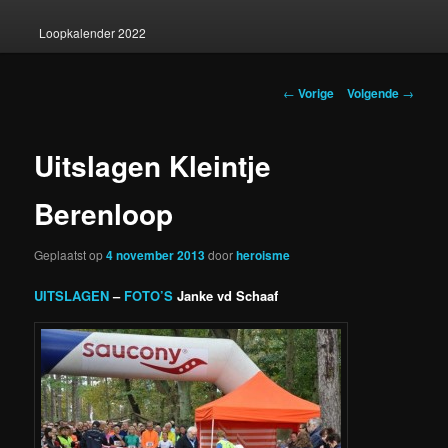
Loopkalender 2022
Berichtnavigatie
←
Vorige
Volgende
→
Uitslagen Kleintje
Berenloop
Geplaatst op
4 november 2013
door
heroisme
UITSLAGEN
–
FOTO’S
Janke vd Schaaf