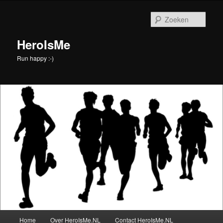
Spring
naar
Zoek
de
primaire
HeroIsMe
inhoud
Run happy :-)
Hoofdmenu
Home
Over HeroIsMe.NL
Contact HeroIsMe.NL