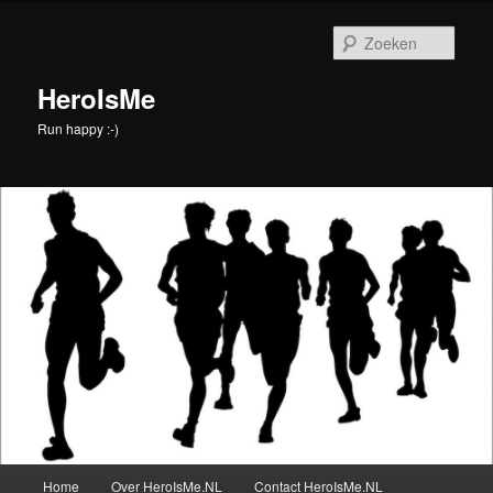
Spring
naar
Zoek
de
primaire
HeroIsMe
inhoud
Run happy :-)
Hoofdmenu
Home
Over HeroIsMe.NL
Contact HeroIsMe.NL