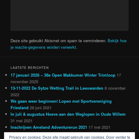
Deze site gebruikt Akismet om spam te verminderen.
Bekijk hoe
je reactie-gegevens worden verwerkt
.
LAATSTE BERICHTEN
17 januari 2026 – 38e Open Makkumer Winter Trimloop
17
november 2025
13-11-2022 De Sytze Wetting Trail in Leeuwarden
8 november
2022
We gaan weer beginnen! Lopen met Sportvereniging
Friesland
29 juni 2021
In juli & augustus Hoeve aan den Weglopen in Oude Willem
31 mei 2021
Inschrijven Ameland Adventurerun 2021
17 mei 2021
Privacy en cookies: Deze site maakt gebruik van cookies. Door verder te