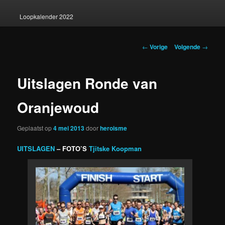
Loopkalender 2022
Berichtnavigatie
←
Vorige
Volgende
→
Uitslagen Ronde van
Oranjewoud
Geplaatst op
4 mei 2013
door
heroisme
UITSLAGEN
– FOTO’S
Tjitske Koopman