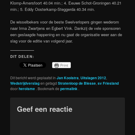
Klomp-Amersfoort 40.04 min.; 4. Eeuwe Schot-Groningen 40.21
min.; 5. Eddy Oosterkamp-Steggerda 40.34 min.
De wisselbekers voor de beste Swelverlopers gingen wederom
naar Irma Zwartjens en Egbert Vink. Dankzij de vele sponsoren
een geslaagde happening en nu gaat de organisatie weer aan de
slag voor de editie van volgend jaar.
DIT DELEN:
Print
Dit bericht werd geplaatst in
Jan Kooistra
,
Uitslagen 2012
,
Wedstrijdverslag
en getagd
Stratenloop de Blesse
,
sv Friesland
door
heroisme
. Bookmark de
permalink
.
Geef een reactie