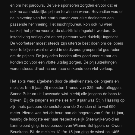
en om het parcours. De vele sponsoren zorgden ervoor dat er
ook nu aantrekkelijke prijzen te winnen waren. Bovendien was er
na inlevering van het startnummer voor elke deelnemer een
passende herinnering. Het inschrijfbureau kon ook nu weer
dankzij het prima weer bij de start/finish ingericht worden. De
inschrijving verliep vlot en het parcours was duidelijk ingericht.
De voorfietser moest steeds zijn uiterste best doen om de lopers
voor te blijven want er werd in de diverse groepen fel gestreden
om de prijzen. De juryleden hadden alles goed voor elkaar en
konden zo voor een vlotte uitslag zorgen. De prijsuitreikingen
waren steeds direct na een race en kende een vlot verloop.
Het spits werd afgebeten door de allerkleinsten, de jongens en
meisjes t/m 5 jaar. Zij moesten 1 ronde van 325 meter afleggen.
Sanne Pultrum uit Luxwoude wist hierbij alle jongens de baas te
blijven. Bij de jongens en meisjes t/m 8 jaar was Stijn Hassing op
zijn thuis parcours de snelste over de 2 ronden of te wel 650
meter. Hierna was het de beurt aan de jongeren van 9 t/m 11 jaar,
waarbij de hoogste eer naar respectievelijk Steenwijkerwold en
Emmeloord ging, in de persoon van Wianne Schippers en Owen
Beuckens. Bij de meisjes 12 t/m 15 jaar ging de winst na 1485