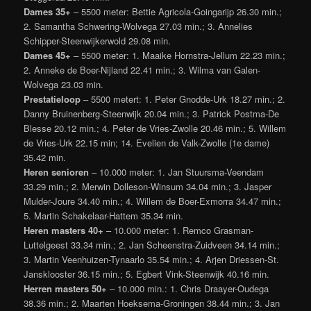
Dames 35+
– 5500 meter: Bettie Agricola-Goingarijp 26.30 min.;
2. Samantha Schwering-Wolvega 27.03 min.; 3. Annelies
Schipper-Steenwijkerwold 29.08 min.
Dames 45+
– 5500 meter: 1. Maaike Hornstra-Jellum 22.23 min.;
2. Anneke de Boer-Nijland 22.41 min.; 3. Wilma van Galen-
Wolvega 23.03 min.
Prestatieloop
– 5500 metert: 1. Peter Gnodde-Urk 18.27 min.; 2.
Danny Bruinenberg-Steenwijk 20.04 min.; 3. Patrick Postma-De
Blesse 20.12 min.; 4. Peter de Vries-Zwolle 20.46 min.; 5. Willem
de Vries-Urk 22.15 min; 14. Evelien de Valk-Zwolle (1e dame)
35.42 min.
Heren senioren
– 10.000 meter: 1. Jan Stuursma-Veendam
33.29 min.; 2. Merwin Dolleson-Winsum 34.04 min.; 3. Jasper
Mulder-Joure 34.40 min.; 4. Willem de Boer-Exmorra 34.47 min.;
5. Martin Schakelaar-Hattem 35.34 min.
Heren masters 40+
– 10.000 meter: 1. Remco Grasman-
Luttelgeest 33.34 min.; 2. Jan Scheenstra-Zuidveen 34.14 min.;
3. Martin Veenhuizen-Tynaarlo 35.54 min.; 4. Arjen Driessen-St.
Jansklooster 36.15 min.; 5. Egbert Vink-Steenwijk 40.16 min.
Herren masters 50+
– 10.000 min.: 1. Chris Draayer-Oudega
38.36 min.; 2. Maarten Hoeksema-Groningen 38.44 min.; 3. Jan