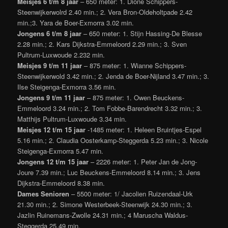
Meisjes 6 t/m 8 jaar
– 650 meter: 1. Dione Schippers-
Steenwijkerwolrd 2.40 min.; 2. Vera Bron-Oldeholtpade 2.42
min.;3. Yara de Boer-Exmorra 3.02 min.
Jongens 6 t/m 8 jaar
– 650 meter: 1. Stijn Hassing-De Blesse
2.28 min.; 2. Kars Dijkstra-Emmeloord 2.29 min.; 3. Sven
Pultrum-Luxwoude 2.232 min.
Meisjes 9 t/m 11 jaar
– 875 meter: 1. Wianne Schippers-
Steenwijkerwold 3.42 min.; 2. Jenda de Boer-Nijland 3.47 min.; 3.
Ilse Steigenga-Exmorra 3.56 min.
Jongens 9 t/m 11 jaar
– 875 meter: 1. Owen Beuckens-
Emmeloord 3.24 min.; 2. Tom Fobbe-Barendrecht 3.32 min.; 3.
Matthijs Pultrum-Luxwoude 3.34 min.
Meisjes 12 t/m 15 jaar
-1485 meter: 1. Heleen Bruintjes-Espel
5.16 min.; 2. Claudia Oosterkamp-Steggerda 5.23 min.; 3. Nicole
Steigenga-Exmorra 5.47 min.
Jongens 12 t/m 15 jaar
– 2226 meter: 1. Peter Jan de Jong-
Joure 7.39 min.; Luc Beuckens-Emmeloord 8.14 min.; 3. Jens
Dijkstra-Emmeloord 8.38 min.
Dames Senioren
– 5500 meter: 1/ Jacolien Ruizendaal-Urk
21.30 min.; 2. Simone Westerbeek-Steenwijk 24.30 min.; 3.
Jazlin Ruinemans-Zwolle 24.31 min.; 4 Maruscha Waldus-
Steggerda 25.49 min.