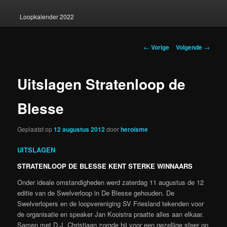
Loopkalender 2022
Berichtnavigatie
←
Vorige
Volgende
→
Uitslagen Stratenloop de
Blesse
Geplaatst op
12 augustus 2012
door
heroisme
UITSLAGEN
STRATENLOOP DE BLESSE KENT STERKE WINNAARS
Onder ideale omstandigheden werd zaterdag 11 augustus de 12
editie van de Swelverloop in De Blesse gehouden. De
Swelverlopers en de loopvereniging SV Friesland tekenden voor
de organisatie en speaker Jan Kooistra praatte alles aan elkaar.
Samen met D.J. Christiaan zorgde hij voor een gezellige sfeer op