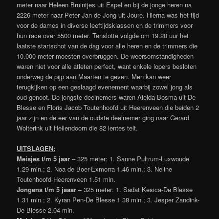
meter naar Heleen Bruintjes uit Espel en bij de jonge heren na
2226 meter naar Peter Jan de Jong uit Joure. Hierna was het tijd
voor de dames in diverse leeftijdsklassen en de trimmers voor
hun race over 5500 meter. Tenslotte volgde om 19.20 uur het
laatste startschot van de dag voor alle heren en de trimmers die
10.000 meter moesten overbruggen. De weersomstandigheden
waren niet voor alle atleten perfect, want enkele lopers besloten
onderweg de pijp aan Maarten te geven. Men kan weer
terugkijken op een geslaagd evenement waarbij zowel jong als
oud genoot. De jongste deelnemers waren Aleida Bosma uit De
Blesse en Floris Jacob Toutenhoofd uit Heerenveen die beiden 2
jaar zijn en de eer van de oudste deelnemer ging naar Gerard
Wolterink uit Hellendoorn die 82 lentes telt.
UITSLAGEN:
Meisjes t/m 5 jaar
– 325 meter: 1. Sanne Pultrum-Luxwoude
1.29 min.; 2. Noa de Boer-Exmorra 1.46 min.; 3. Neline
Toutenhoofd-Heerenveen 1.51 min.
Jongens t/m 5 jaaar
– 325 meter: 1. Sadat Kesica-De Blesse
1.31 min.; 2. Kyran Pen-De Blesse 1.38 min.; 3. Jesper Zandink-
De Blesse 2.04 min.