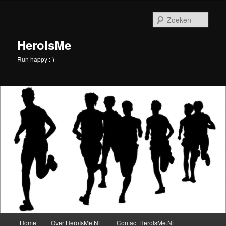
Spring
naar
Zoek
de
primaire
HeroIsMe
inhoud
Run happy :-)
Hoofdmenu
Home
Over HeroIsMe.NL
Contact HeroIsMe.NL