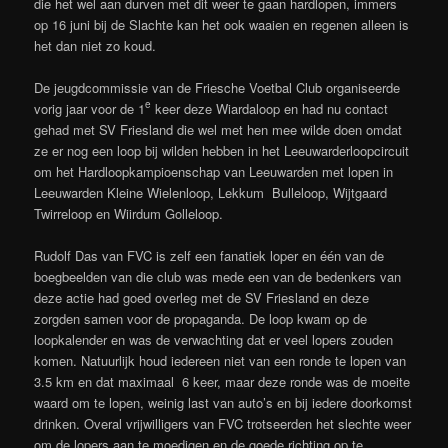
die het wel aan durven met dit weer te gaan hardlopen, immers
op 16 juni bij de Slachte kan het ook waaien en regenen alleen is
het dan niet zo koud.
De jeugdcommissie van de Friesche Voetbal Club organiseerde
e
vorig jaar voor de 1
keer deze Wiardaloop en had nu contact
gehad met SV Friesland die wel met hen mee wilde doen omdat
ze er nog een loop bij wilden hebben in het Leeuwarderloopcircuit
om het Hardloopkampioenschap van Leeuwarden met lopen in
Leeuwarden Kleine Wielenloop, Lekkum Bulleloop, Wijtgaard
Twirreloop en Wiirdum Golleloop.
Rudolf Das van FVC is zelf een fanatiek loper en één van de
boegbeelden van die club was mede een van de bedenkers van
deze actie had goed overleg met de SV Friesland en deze
zorgden samen voor de propaganda. De loop kwam op de
loopkalender en was de verwachting dat er veel lopers zouden
komen. Natuurlijk houd iedereen niet van een ronde te lopen van
3.5 km en dat maximaal 6 keer, maar deze ronde was de moeite
waard om te lopen, weinig last van auto’s en bij iedere doorkomst
drinken. Overal vrijwilligers van FVC trotseerden het slechte weer
om de lopers aan te moedigen en de goede richting op te