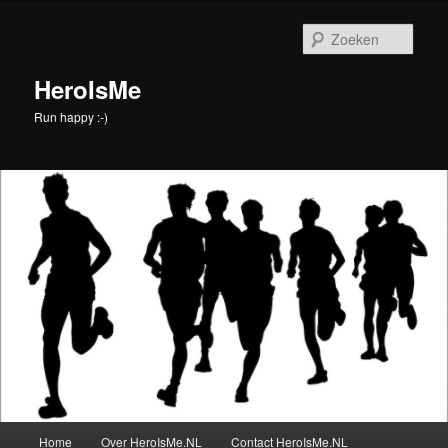
Spring
naar
Zoek
de
primaire
HeroIsMe
inhoud
Run happy :-)
Hoofdmenu
Home
Over HeroIsMe.NL
Contact HeroIsMe.NL