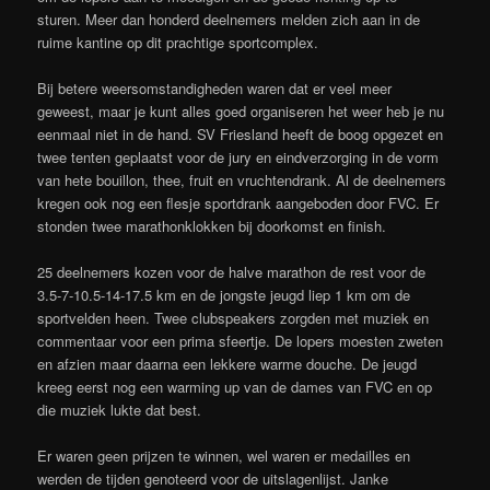
sturen.
Meer dan honderd deelnemers melden zich aan in de
ruime kantine op dit prachtige sportcomplex.
Bij betere weersomstandigheden waren dat er veel meer
geweest, maar je kunt alles goed organiseren het weer heb je nu
eenmaal niet in de hand. SV Friesland heeft de boog opgezet en
twee tenten geplaatst voor de jury en eindverzorging in de vorm
van hete bouillon, thee, fruit en vruchtendrank. Al de deelnemers
kregen ook nog een flesje sportdrank aangeboden door FVC.
Er
stonden twee marathonklokken bij doorkomst en finish.
25 deelnemers kozen voor de halve marathon de rest voor de
3.5-7-10.5-14-17.5 km en de jongste jeugd liep 1 km om de
sportvelden heen. Twee clubspeakers zorgden met muziek en
commentaar voor een prima sfeertje. De lopers moesten zweten
en afzien maar daarna een lekkere warme douche. De jeugd
kreeg eerst nog een warming up van de dames van FVC en op
die muziek lukte dat best.
Er waren geen prijzen te winnen, wel waren er medailles en
werden de tijden genoteerd voor de uitslagenlijst. Janke