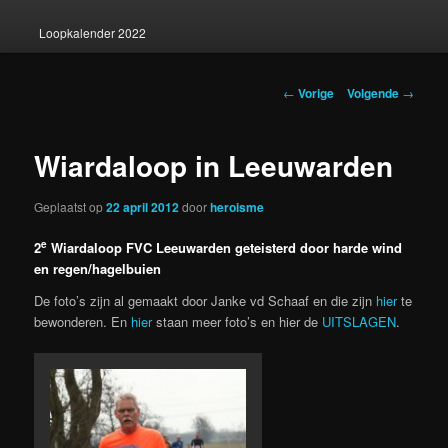
Loopkalender 2022
Berichtnavigatie
←
Vorige
Volgende
→
Wiardaloop in Leeuwarden
Geplaatst op
22 april 2012
door
heroisme
e
2
Wiardaloop FVC Leeuwarden geteisterd door harde wind
en regen/hagelbuien
De foto’s zijn al gemaakt door Janke vd Schaaf en die zijn
hier
te
bewonderen. En
hier
staan meer foto’s en hier de
UITSLAGEN
.