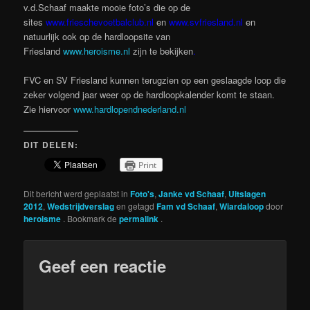
v.d.Schaaf maakte mooie foto’s die op de
sites
www.frieschevoetbalclub.nl
en
www.svfriesland.nl
en
natuurlijk ook op de hardloopsite van
Friesland
www.heroisme.nl
zijn te bekijken
.
FVC en SV Friesland kunnen terugzien op een geslaagde loop die
zeker volgend jaar weer op de hardloopkalender komt te staan.
Zie hiervoor
www.hardlopendnederland.nl
DIT DELEN:
Print
Dit bericht werd geplaatst in
Foto's
,
Janke vd Schaaf
,
Uitslagen
2012
,
Wedstrijdverslag
en getagd
Fam vd Schaaf
,
Wiardaloop
door
heroisme
. Bookmark de
permalink
.
Geef een reactie