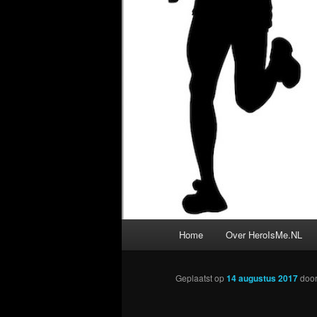
Hoofdmenu
Home
Over HeroIsMe.NL
Geplaatst op
14 augustus 2017
doo