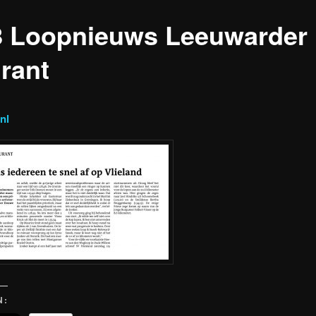
8 Loopnieuws Leeuwarder
rant
nl
N: