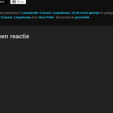
Print
werd geplaatst in
Leeuwarder Courant
,
Loopnieuws
,
Uit de krant geknipt
en getag
 Courant
,
Loopnieuws
door
Hero Polet
. Bookmark de
permalink
.
een reactie