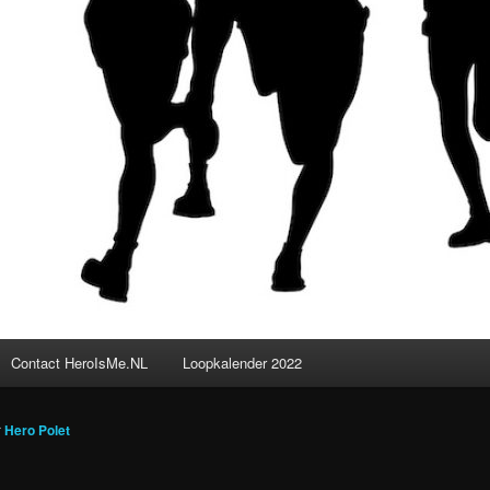
Contact HeroIsMe.NL
Loopkalender 2022
r
Hero Polet