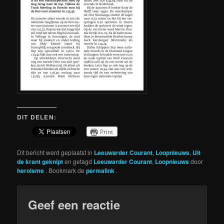
DIT DELEN:
Print
Dit bericht werd geplaatst in
Leeuwarder Courant
,
Loopnieuws
,
Uit
de krant geknipt
en getagd
Leeuwarder Courant
,
Loopnieuws
door
heroisme
. Bookmark de
permalink
.
Geef een reactie