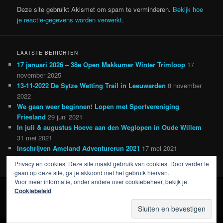
Deze site gebruikt Akismet om spam te verminderen.
Bekijk hoe
je reactie-gegevens worden verwerkt
.
LAATSTE BERICHTEN
17 januari 2026 – 38e Open Makkumer Winter Trimloop
17
november 2025
13-11-2022 De Sytze Wetting Trail in Leeuwarden
8 november
2022
We gaan weer beginnen! Lopen met Sportvereniging
Friesland
29 juni 2021
In juli & augustus Hoeve aan den Weglopen in Oude Willem
31 mei 2021
Inschrijven Ameland Adventurerun 2021
17 mei 2021
Privacy en cookies: Deze site maakt gebruik van cookies. Door verder te
gaan op deze site, ga je akkoord met het gebruik hiervan.
Voor meer informatie, onder andere over cookiebeheer, bekijk je:
Cookiebeleid
Ondersteund door WordPress