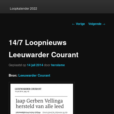
Loopkalender 2022
Berichtnavigatie
←
Vorige
Volgende
→
14/7 Loopnieuws
Leeuwarder Courant
Geplaatst op
14 juli 2014
door
heroisme
Bron:
Leeuwarder Courant