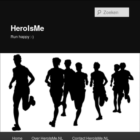
Spring
naar
Zoek
de
primaire
HeroIsMe
inhoud
Run happy :-)
Hoofdmenu
Home
Over HeroIsMe.NL
Contact HeroIsMe.NL