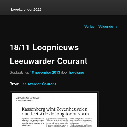
Loopkalender 2022
Berichtnavigatie
←
Vorige
Volgende
→
18/11 Loopnieuws
Leeuwarder Courant
Geplaatst op
18 november 2013
door
heroisme
Bron:
Leeuwarder Courant