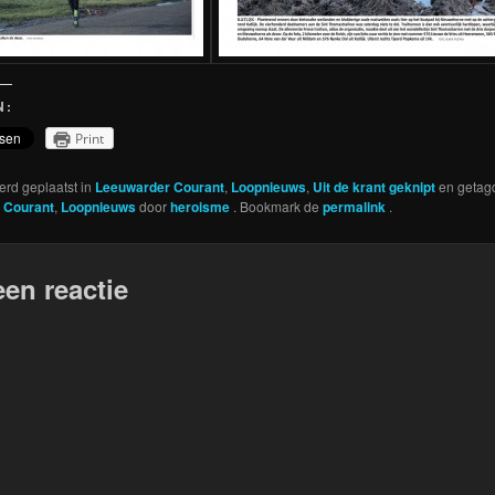
N:
Print
werd geplaatst in
Leeuwarder Courant
,
Loopnieuws
,
Uit de krant geknipt
en getag
 Courant
,
Loopnieuws
door
heroisme
. Bookmark de
permalink
.
een reactie