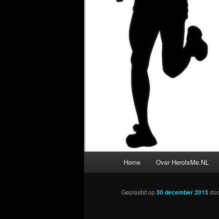
Hoofdmenu
Home
Over HeroIsMe.NL
Geplaatst op
30 december 2013
do