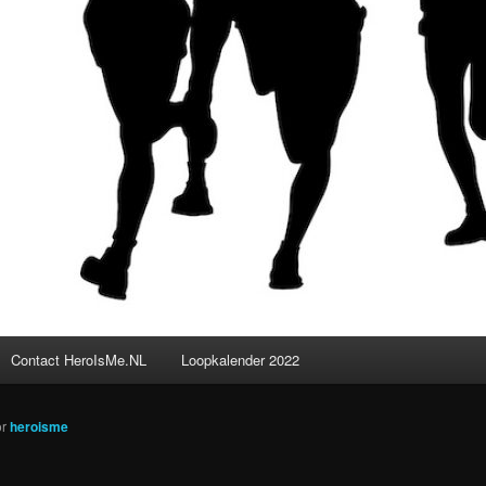
Contact HeroIsMe.NL
Loopkalender 2022
or
heroisme