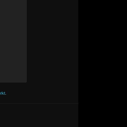
rkt
.