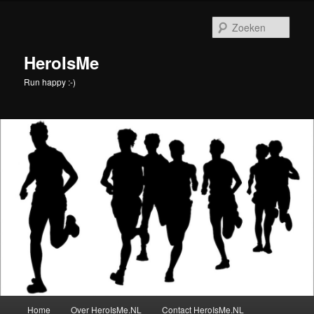
Spring
naar
Zoek
de
primaire
HeroIsMe
inhoud
Run happy :-)
Hoofdmenu
Home
Over HeroIsMe.NL
Contact HeroIsMe.NL