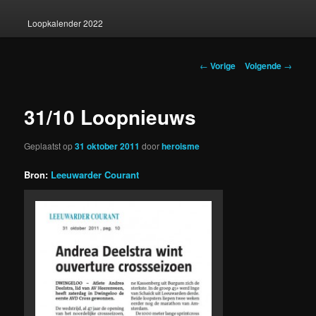
Loopkalender 2022
Berichtnavigatie
←
Vorige
Volgende
→
31/10 Loopnieuws
Geplaatst op
31 oktober 2011
door
heroisme
Bron:
Leeuwarder Courant