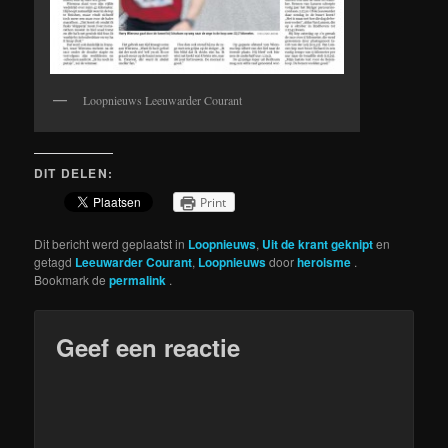
Loopnieuws Leeuwarder Courant
DIT DELEN:
Print
Dit bericht werd geplaatst in
Loopnieuws
,
Uit de krant geknipt
en
getagd
Leeuwarder Courant
,
Loopnieuws
door
heroisme
.
Bookmark de
permalink
.
Geef een reactie