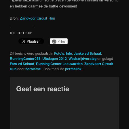
en hebben daarmee de battle gewonnen!
Bron:
Zandvoor Circuit Run
DIT DELEN:
Print
Dit bericht werd geplaatst in
Foto's
,
Info
,
Janke vd Schaaf
,
RunningCenter058
,
Uitslagen 2012
,
Wedstrijdverslag
en getagd
Fam vd Schaaf
,
Running Center Leeuwarden
,
Zandvoort Circuit
Run
door
heroisme
. Bookmark de
permalink
.
Geef een reactie