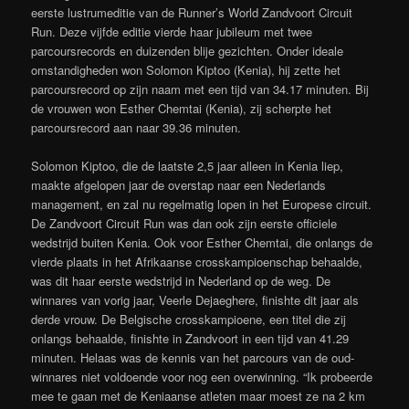
eerste lustrumeditie van de Runner’s World Zandvoort Circuit
Run. Deze vijfde editie vierde haar jubileum met twee
parcoursrecords en duizenden blije gezichten. Onder ideale
omstandigheden won Solomon Kiptoo (Kenia), hij zette het
parcoursrecord op zijn naam met een tijd van 34.17 minuten. Bij
de vrouwen won Esther Chemtai (Kenia), zij scherpte het
parcoursrecord aan naar 39.36 minuten.
Solomon Kiptoo, die de laatste 2,5 jaar alleen in Kenia liep,
maakte afgelopen jaar de overstap naar een Nederlands
management, en zal nu regelmatig lopen in het Europese circuit.
De Zandvoort Circuit Run was dan ook zijn eerste officiele
wedstrijd buiten Kenia. Ook voor Esther Chemtai, die onlangs de
vierde plaats in het Afrikaanse crosskampioenschap behaalde,
was dit haar eerste wedstrijd in Nederland op de weg. De
winnares van vorig jaar, Veerle Dejaeghere, finishte dit jaar als
derde vrouw. De Belgische crosskampioene, een titel die zij
onlangs behaalde, finishte in Zandvoort in een tijd van 41.29
minuten. Helaas was de kennis van het parcours van de oud-
winnares niet voldoende voor nog een overwinning. “Ik probeerde
mee te gaan met de Keniaanse atleten maar moest ze na 2 km