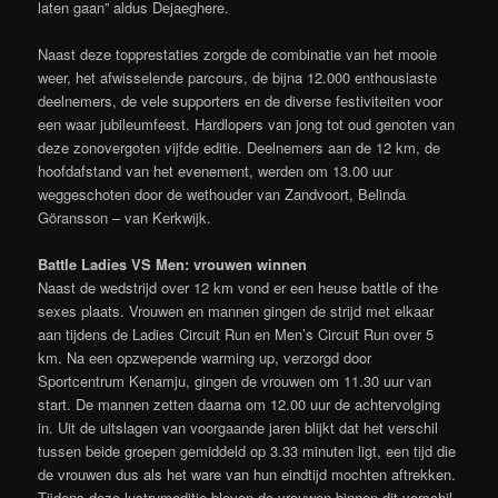
laten gaan” aldus Dejaeghere.
Naast deze topprestaties zorgde de combinatie van het mooie
weer, het afwisselende parcours, de bijna 12.000 enthousiaste
deelnemers, de vele supporters en de diverse festiviteiten voor
een waar jubileumfeest. Hardlopers van jong tot oud genoten van
deze zonovergoten vijfde editie. Deelnemers aan de 12 km, de
hoofdafstand van het evenement, werden om 13.00 uur
weggeschoten door de wethouder van Zandvoort, Belinda
Göransson – van Kerkwijk.
Battle Ladies VS Men: vrouwen winnen
Naast de wedstrijd over 12 km vond er een heuse battle of the
sexes plaats. Vrouwen en mannen gingen de strijd met elkaar
aan tijdens de Ladies Circuit Run en Men’s Circuit Run over 5
km. Na een opzwepende warming up, verzorgd door
Sportcentrum Kenamju, gingen de vrouwen om 11.30 uur van
start. De mannen zetten daarna om 12.00 uur de achtervolging
in. Uit de uitslagen van voorgaande jaren blijkt dat het verschil
tussen beide groepen gemiddeld op 3.33 minuten ligt, een tijd die
de vrouwen dus als het ware van hun eindtijd mochten aftrekken.
Tijdens deze lustrumeditie bleven de vrouwen binnen dit verschil,