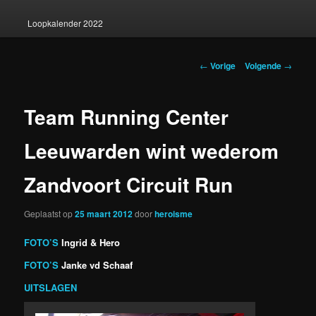
Loopkalender 2022
Berichtnavigatie
←
Vorige
Volgende
→
Team Running Center
Leeuwarden wint wederom
Zandvoort Circuit Run
Geplaatst op
25 maart 2012
door
heroisme
FOTO’S
Ingrid & Hero
FOTO’S
Janke vd Schaaf
UITSLAGEN