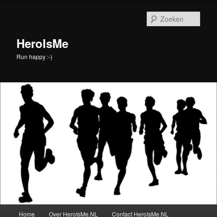
Spring
naar
Zoek
de
primaire
HeroIsMe
inhoud
Run happy :-)
Hoofdmenu
Home
Over HeroIsMe.NL
Contact HeroIsMe.NL