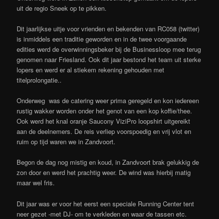
uit de regio Sneek op te pikken.
Dit jaarlijkse uitje voor vrienden en bekenden van RC058 (twitter)
is inmiddels een traditie geworden en in de twee voorgaande
edities werd de overwinningsbeker bij de Businessloop mee terug
genomen naar Friesland. Ook dit jaar bestond het team uit sterke
lopers en werd er al stiekem rekening gehouden met
titelprolongatie..
Onderweg was de catering weer prima geregeld en kon iedereen
rustig wakker worden onder het genot van een kop koffie/thee.
Ook werd het knal oranje Saucony ViziPro loopshirt uitgereikt
aan de deelnemers. De reis verliep voorspoedig en vrij vlot en
ruim op tijd waren we in Zandvoort.
Begon de dag nog mistig en koud, in Zandvoort brak gelukkig de
zon door en werd het prachtig weer. De wind was hierbij matig
maar wel fris.
Dit jaar was er voor het eerst een speciale Running Center tent
neer gezet -met DJ- om te verkleden en waar de tassen etc.