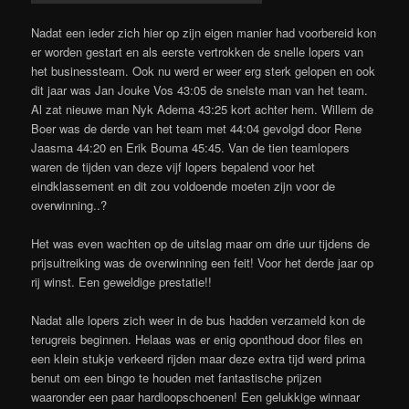
Nadat een ieder zich hier op zijn eigen manier had voorbereid kon
er worden gestart en als eerste vertrokken de snelle lopers van
het businessteam. Ook nu werd er weer erg sterk gelopen en ook
dit jaar was Jan Jouke Vos 43:05 de snelste man van het team.
Al zat nieuwe man Nyk Adema 43:25 kort achter hem. Willem de
Boer was de derde van het team met 44:04 gevolgd door Rene
Jaasma 44:20 en Erik Bouma 45:45. Van de tien teamlopers
waren de tijden van deze vijf lopers bepalend voor het
eindklassement en dit zou voldoende moeten zijn voor de
overwinning..?
Het was even wachten op de uitslag maar om drie uur tijdens de
prijsuitreiking was de overwinning een feit! Voor het derde jaar op
rij winst. Een geweldige prestatie!!
Nadat alle lopers zich weer in de bus hadden verzameld kon de
terugreis beginnen. Helaas was er enig oponthoud door files en
een klein stukje verkeerd rijden maar deze extra tijd werd prima
benut om een bingo te houden met fantastische prijzen
waaronder een paar hardloopschoenen! Een gelukkige winnaar