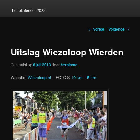
Loopkalender 2022
Berichtnavigatie
←
Vorige
Volgende
→
Uitslag Wiezoloop Wierden
Geplaatst op
6 juli 2013
door
heroisme
Website:
Wiezoloop.nl
– FOTO’S
10 km
–
5 km