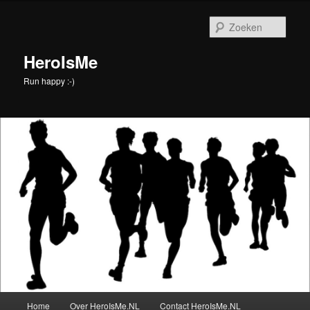
Spring
naar
Zoek
de
primaire
HeroIsMe
inhoud
Run happy :-)
Hoofdmenu
Home
Over HeroIsMe.NL
Contact HeroIsMe.NL