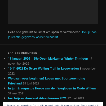
Deze site gebruikt Akismet om spam te verminderen.
Bekijk hoe
je reactie-gegevens worden verwerkt
.
LAATSTE BERICHTEN
17 januari 2026 – 38e Open Makkumer Winter Trimloop
17
november 2025
13-11-2022 De Sytze Wetting Trail in Leeuwarden
8 november
2022
We gaan weer beginnen! Lopen met Sportvereniging
Friesland
29 juni 2021
In juli & augustus Hoeve aan den Weglopen in Oude Willem
31 mei 2021
Inschrijven Ameland Adventurerun 2021
17 mei 2021
Privacy en cookies: Deze site maakt gebruik van cookies. Door verder te