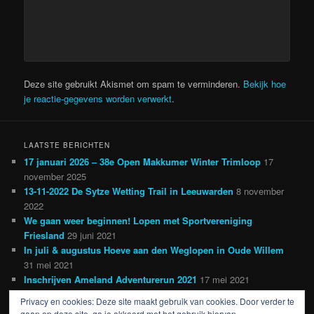
Deze site gebruikt Akismet om spam te verminderen.
Bekijk hoe
je reactie-gegevens worden verwerkt
.
LAATSTE BERICHTEN
17 januari 2026 – 38e Open Makkumer Winter Trimloop
17
november 2025
13-11-2022 De Sytze Wetting Trail in Leeuwarden
8 november
2022
We gaan weer beginnen! Lopen met Sportvereniging
Friesland
29 juni 2021
In juli & augustus Hoeve aan den Weglopen in Oude Willem
31 mei 2021
Inschrijven Ameland Adventurerun 2021
17 mei 2021
Privacy en cookies: Deze site maakt gebruik van cookies. Door verder te
gaan op deze site, ga je akkoord met het gebruik hiervan.