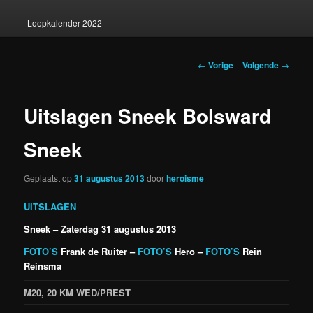
Loopkalender 2022
Berichtnavigatie
←
Vorige
Volgende
→
Uitslagen Sneek Bolsward
Sneek
Geplaatst op
31 augustus 2013
door
heroisme
UITSLAGEN
Sneek – Zaterdag 31 augustus 2013
FOTO’S
Frank de Ruiter –
FOTO’S
Hero –
FOTO’S
Rein
Reinsma
M20, 20 KM WED/PREST