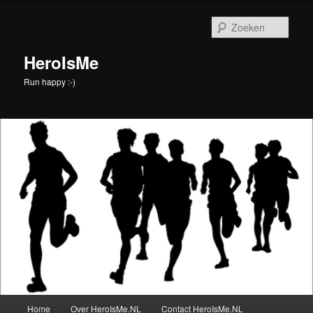
Spring
naar
Zoek
de
primaire
HeroIsMe
inhoud
Run happy :-)
Hoofdmenu
Home
Over HeroIsMe.NL
Contact HeroIsMe.NL