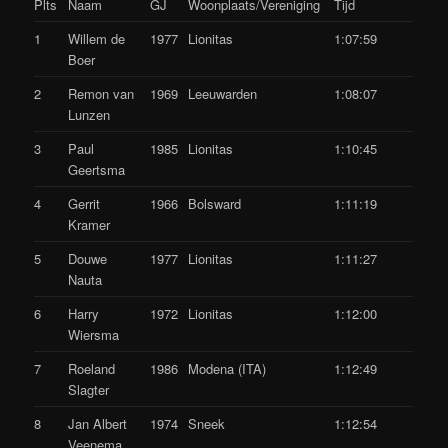
Plts
Naam
GJ
Woonplaats/Vereniging
Tijd
1
Willem de
1977
Lionitas
1:07:59
Boer
2
Remon van
1969
Leeuwarden
1:08:07
Lunzen
3
Paul
1985
Lionitas
1:10:45
Geertsma
4
Gerrit
1966
Bolsward
1:11:19
Kramer
5
Douwe
1977
Lionitas
1:11:27
Nauta
6
Harry
1972
Lionitas
1:12:00
Wiersma
7
Roeland
1986
Modena (ITA)
1:12:49
Slagter
8
Jan Albert
1974
Sneek
1:12:54
Veenema