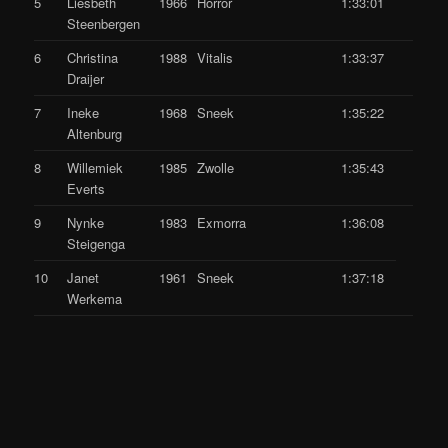
5
Liesbeth
1966
Horror
1:33:01
Steenbergen
6
Christina
1988
Vitalis
1:33:37
Draijer
7
Ineke
1968
Sneek
1:35:22
Altenburg
8
Willemiek
1985
Zwolle
1:35:43
Everts
9
Nynke
1983
Exmorra
1:36:08
Steigenga
10
Janet
1961
Sneek
1:37:18
Werkema