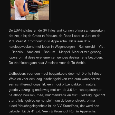
De LSV-Invictus en de SV Friesland kunnen prima samenwerken
dat zie je bij de Cross in februari, de Rode Loper in Juni en de
V.d. Veen & Kromhoutrun in Appelscha. Dit is een druk
hardloopweekend met lopen in Wagenborgen – Ruinerwold – Ylst
– Reahûs – Ameland – Borkum – Meppel. Maar er zijn genoeg
lopers om al deze evenementen genoeg deelname te bezorgen.
De triathleten gaan naar Ameland voor de Tri-Ambla.
Liefhebbers voor een mooi bosparkoers door het Drents Friese
Wold en voor een laag inschrijfgeld van zes euro waarvoor ze
een schitterend loopshirt, een mooi prijzenpakket in natura,
goede verzorging onderweg met om de 3.5 km. waterposten en
na afloop bouillon, thee, vruchtendrank en fruit. Gezellig ingericht
start-/finishgebied op het plein van de boerenstreek, prima
kleed-/douchegelegenheid bij de VV Standfries, dat werd hen
e
geboden bij de 4
v.d. Veen & Kromhout Run in Appelscha.