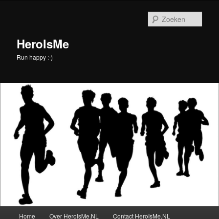
Spring
naar
Zoek
de
primaire
HeroIsMe
inhoud
Run happy :-)
Hoofdmenu
Home
Over HeroIsMe.NL
Contact HeroIsMe.NL