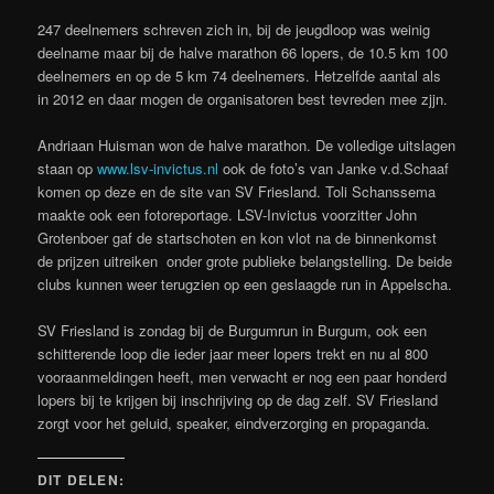
247 deelnemers schreven zich in, bij de jeugdloop was weinig
deelname maar bij de halve marathon 66 lopers, de 10.5 km 100
deelnemers en op de 5 km 74 deelnemers. Hetzelfde aantal als
in 2012 en daar mogen de organisatoren best tevreden mee zjjn.
Andriaan Huisman won de halve marathon. De volledige uitslagen
staan op
www.lsv-invictus.nl
ook de foto’s van Janke v.d.Schaaf
komen op deze en de site van SV Friesland. Toli Schanssema
maakte ook een fotoreportage. LSV-Invictus voorzitter John
Grotenboer gaf de startschoten en kon vlot na de binnenkomst
de prijzen uitreiken onder grote publieke belangstelling. De beide
clubs kunnen weer terugzien op een geslaagde run in Appelscha.
SV Friesland is zondag bij de Burgumrun in Burgum, ook een
schitterende loop die ieder jaar meer lopers trekt en nu al 800
vooraanmeldingen heeft, men verwacht er nog een paar honderd
lopers bij te krijgen bij inschrijving op de dag zelf. SV Friesland
zorgt voor het geluid, speaker, eindverzorging en propaganda.
DIT DELEN: