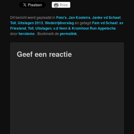
Print
Dit bericht werd geplaatst in
Foto's
,
Jan Kooistra
,
Janke vd Schaaf
,
Toli
,
Uitslagen 2013
,
Wedstrijdverslag
en getagd
Fam vd Schaaf
,
sv
Friesland
,
Toli
,
Uitslagen
,
v.d Veen & Kromhout Run Appelscha
door
heroisme
. Bookmark de
permalink
.
Geef een reactie