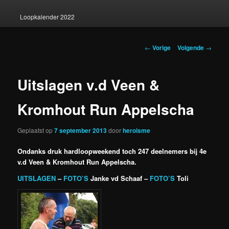
Loopkalender 2022
Berichtnavigatie
←
Vorige
Volgende
→
Uitslagen v.d Veen &
Kromhout Run Appelscha
Geplaatst op
7 september 2013
door
heroisme
Ondanks druk hardloopweekend toch 247 deelnemers bij 4e
v.d Veen & Kromhout Run Appelscha.
UITSLAGEN
–
FOTO’S
Janke vd Schaaf –
FOTO’S
Toli