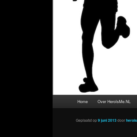
Hoofdmenu
Home
Over HeroIsMe.NL
Geplaatst op
9 juni 2013
door
heroi