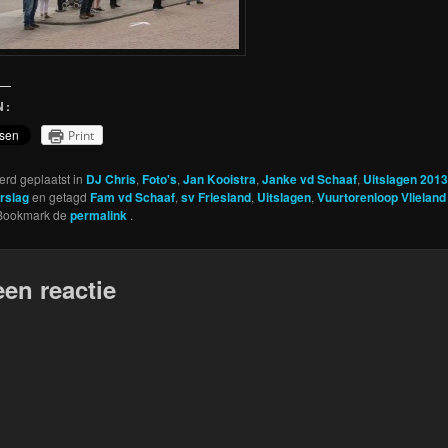
N:
Print
werd geplaatst in
DJ Chris
,
Foto's
,
Jan Kooistra
,
Janke vd Schaaf
,
Uitslagen 2013
rslag
en getagd
Fam vd Schaaf
,
sv Friesland
,
Uitslagen
,
Vuurtorenloop Vlieland
 Bookmark de
permalink
.
een reactie