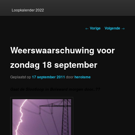
Loopkalender 2022
Berichtnavigatie
←
Vorige
Volgende
→
Weerswaarschuwing voor
zondag 18 september
Geplaatst op
17 september 2011
door
heroisme
Gaat de Slootloop in Bolsward morgen door..??