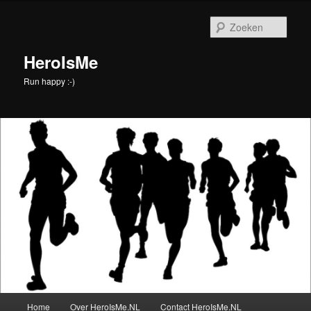
Spring
naar
Zoek
de
primaire
HeroIsMe
inhoud
Run happy :-)
Hoofdmenu
Home
Over HeroIsMe.NL
Contact HeroIsMe.NL