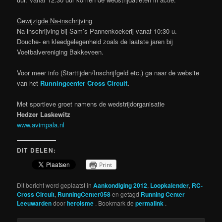
Gewijzigde Na-inschrijving
Na-inschrijving bij Sam’s Pannenkoekerij vanaf 10:30 u.
Douche- en kleedgelegenheid zoals de laatste jaren bij
Voetbalvereniging Bakkeveen.
Voor meer info (Starttijden/Inschrijfgeld etc.) ga naar de website
van het
Runningcenter Cross Circuit
.
Met sportieve groet namens de wedstrijdorganisatie
Hedzer Laskewitz
www.avimpala.nl
DIT DELEN:
Print
Dit bericht werd geplaatst in
Aankondiging 2012
,
Loopkalender
,
RC-
Cross Circuit
,
RunningCenter058
en getagd
Running Center
Leeuwarden
door
heroisme
. Bookmark de
permalink
.