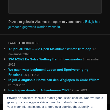
Deze site gebruikt Akismet om spam te verminderen.
Bekijk hoe
je reactie-gegevens worden verwerkt
.
LAATSTE BERICHTEN
17 januari 2026 – 38e Open Makkumer Winter Trimloop
17
november 2025
13-11-2022 De Sytze Wetting Trail in Leeuwarden
8 november
2022
We gaan weer beginnen! Lopen met Sportvereniging
Friesland
29 juni 2021
In juli & augustus Hoeve aan den Weglopen in Oude Willem
31 mei 2021
Inschrijven Ameland Adventurerun 2021
17 mei 2021
Privacy en cookies: Deze site maakt gebruik van cookies. Door verder te
gaan op deze site, ga je akkoord met het gebruik hiervan.
Voor meer informatie, onder andere over cookiebeheer, bekijk je: