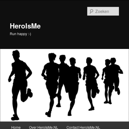
Spring
naar
Zoek
de
primaire
HeroIsMe
inhoud
Run happy :-)
Hoofdmenu
Home
Over HeroIsMe.NL
Contact HeroIsMe.NL