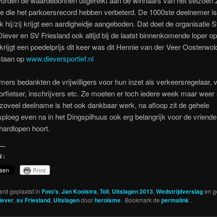
worden de waardebonnen uitgereikt aan de winnaars van het seizoen
 die het parkoersrecord hebben verbeterd. De 1000ste deelnemer is
ok hij/zij krijgt een aardigheidje aangeboden. Dat doet de organisatie S
iever en SV Friesland ook altijd bij de laatst binnenkomende loper o
j krijgt een poedelprijs dit keer was dit Hennie van der Veer Oosterwo
staan op
www.dieversportief.nl
ers bedankten de vrijwilligers voor hun inzet als verkeersregelaar, 
voorfietser, inschrijvers etc. Ze moeten er toch iedere week maar weer
oveel deelname is het ook dankbaar werk, na afloop zit de gehele
ersploeg even na in het Dingspilhuus ook erg belangrijk voor de vriendel
 hardlopen hoort.
N:
Print
werd geplaatst in
Foto's
,
Jan Kooistra
,
Toli
,
Uitslagen 2013
,
Wedstrijdverslag
en g
iever
,
sv Friesland
,
Uitslagen
door
heroisme
. Bookmark de
permalink
.