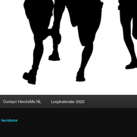
Contact HeroIsMe.NL
Loopkalender 2022
r
heroisme