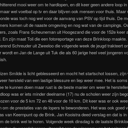
hitterend mooi weer om te hardlopen, en dit keer geen andere loop in
aar wel voetbal op tv en daar blijven ook mensen voor thuis. Maar 
oonde was toch nog wel voor de aanvang van PSV op tijd thuis. De 
mers komen uit de naaste omgeving en nog wat van de campings. Oo
pers, zoals Frans Scheuneman uit Hoogezand die voor de 152e keer 
d. En zijn maat Toli die een fotoreportage van deze Brinkloop maakte
Berend Schreuder uit Zweeloo die volgende week de jeugd trakteert om
r wordt en Jan de Lange uit Tuk die als 60 jarige heel veel jongeren vo
ish.
zen Smilde is licht geblesseerd en mocht het startschot lossen, zijn
weer hersteld van een lastige blessure en liep weer mee. Het is soms 
e te kunnen doen maar rust is de beste manier om weer te herstelle
gdloop was er iets minder deelname (17) nu de scholen weer zijn be
ozen voor de 5 km 72 en 48 voor de 10 km. Dit keer was er ook weer
 om de prestaties van de lopers te bewonderen. Het was ook goed 
ras van Keernpunt op de Brink. Jan Kooistra deed verslag en dat is in
m de brink wel te horen. Volgende week dinsdag is de laatste Brinklo