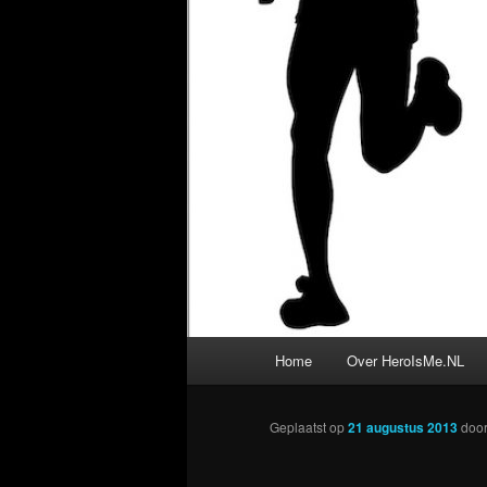
Hoofdmenu
Home
Over HeroIsMe.NL
Geplaatst op
21 augustus 2013
doo