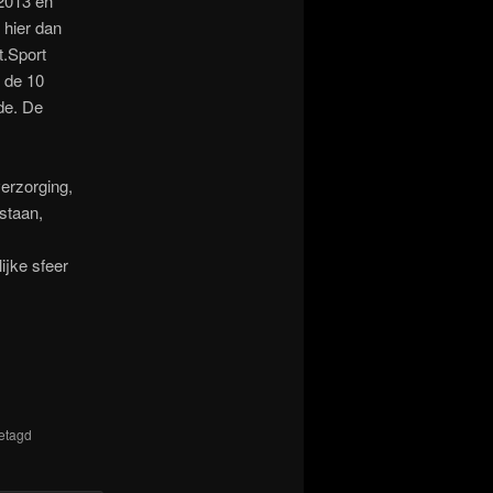
 2013 en
 hier dan
t.Sport
p de 10
lde. De
verzorging,
 staan,
ijke sfeer
etagd