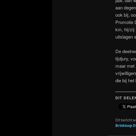
jaar, dan 
aan degene
ook bij, o
Promotie D
km, hij/zi
uitslagen 
De deelnem
tijdjury, 
maar met z
vrijwillig
die bij het
DIT DELE
Dit bericht 
Brinkloop D