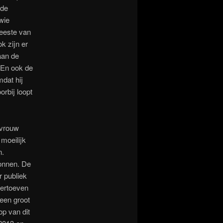
 de
wie
meeste van
k zijn er
aan de
. En ook de
dat hij
orbij loopt
 vrouw
moeilijk
n.
gonnen. De
 publiek
vertoeven
 een groot
op van dit