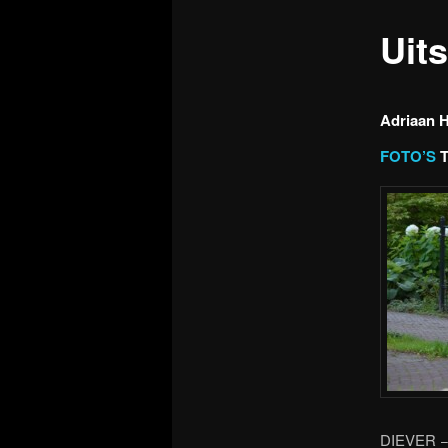
Uit
Adriaan H
FOTO’S
T
DIEVER −1