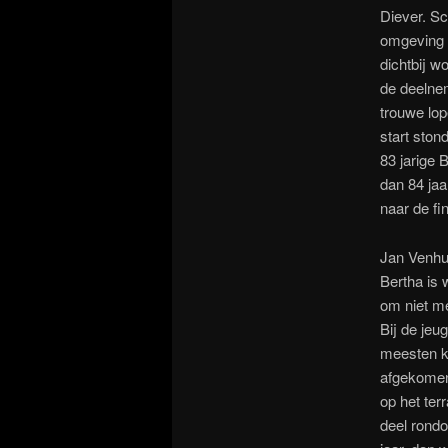
Diever. Sc
omgeving m
dichtbij w
de deelne
trouwe lo
start ston
83 jarige 
dan 84 jaa
naar de fin
Jan Venhui
Bertha is 
om niet me
Bij de jeu
meesten k
afgekomen
op het ter
deel rondo